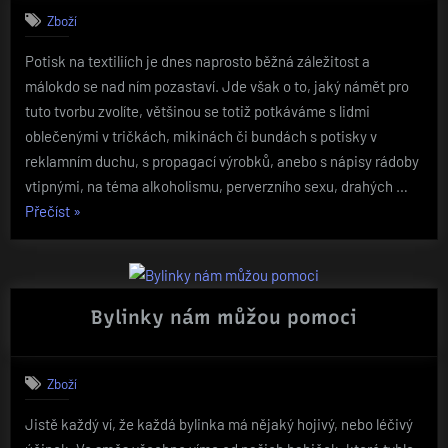
Zboží
Potisk na textiliích je dnes naprosto běžná záležitost a
málokdo se nad ním pozastaví. Jde však o to, jaký námět pro
tuto tvorbu zvolíte, většinou se totiž potkáváme s lidmi
oblečenými v tričkách, mikinách či bundách s potisky v
reklamním duchu, s propagací výrobků, anebo s nápisy rádoby
vtipnými, na téma alkoholismu, perverzního sexu, drahých …
„Reklamní
Přečíst
»
tašky
s
potiskem
mohou
Bylinky nám můžou pomoci
být
i
Zboží
v
humorném
Jistě každý ví, že každá bylinka má nějaký hojivý, nebo léčivý
duchu“