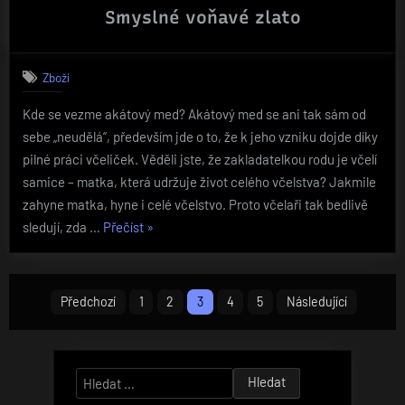
Smyslné voňavé zlato
Zboží
Kde se vezme akátový med? Akátový med se ani tak sám od
sebe „neudělá“, především jde o to, že k jeho vzniku dojde díky
pilné práci včeliček. Věděli jste, že zakladatelkou rodu je včelí
samice – matka, která udržuje život celého včelstva? Jakmile
zahyne matka, hyne i celé včelstvo. Proto včelaři tak bedlivě
„Smyslné
sledují, zda …
Přečíst
»
voňavé
zlato“
Stránkování
Předchozí
1
2
3
4
5
Následující
příspěvků
Vyhledávání