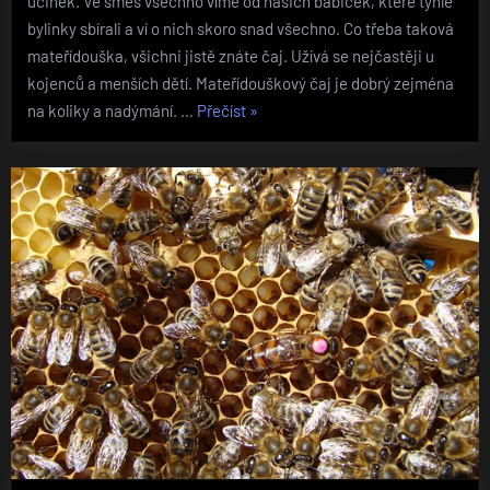
účinek. Ve směs všechno víme od našich babiček, které tyhle
bylinky sbírali a ví o nich skoro snad všechno. Co třeba taková
mateřídouška, všichni jistě znáte čaj. Užívá se nejčastěji u
kojenců a menších dětí. Mateřídouškový čaj je dobrý zejména
„Bylinky
na koliky a nadýmání. …
Přečíst
»
nám
můžou
pomoci“