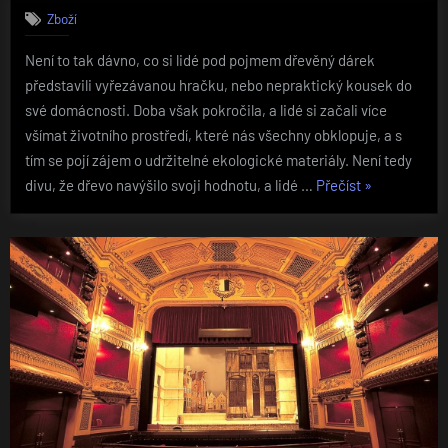
Zboží
Není to tak dávno, co si lidé pod pojmem dřevěný dárek
představili vyřezávanou hračku, nebo nepraktický kousek do
své domácnosti. Doba však pokročila, a lidé si začali více
všímat životního prostředí, které nás všechny obklopuje, a s
tím se pojí zájem o udržitelné ekologické materiály. Není tedy
„Dřevěné
divu, že dřevo navýšilo svoji hodnotu, a lidé …
Přečíst
»
dárky
pro
muže
i
ženy“