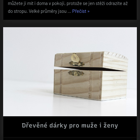
můžete ji mít i doma v pokoji, protože se jen stěží odrazíte až
„Co
do stropu. Velké průměry jsou …
Přečíst
»
můžete
očekávat
od
trampolíny
Goodjump
305
cm
s
ochrannou
sítí“
Dřevěné dárky pro muže i ženy