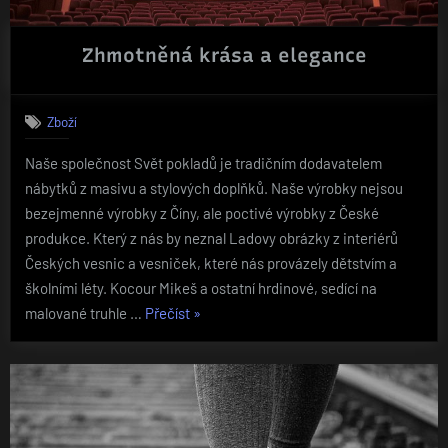
Zhmotněná krása a elegance
Zboží
Naše společnost Svět pokladů je tradičním dodavatelem
nábytků z masivu a stylových doplňků. Naše výrobky nejsou
bezejmenné výrobky z Číny, ale poctivé výrobky z České
produkce. Který z nás by neznal Ladovy obrázky z interiérů
Českých vesnic a vesniček, které nás provázely dětstvím a
školními léty. Kocour Mikeš a ostatní hrdinové, sedící na
„Zhmotněná
malované truhle …
Přečíst
»
krása
a
elegance“