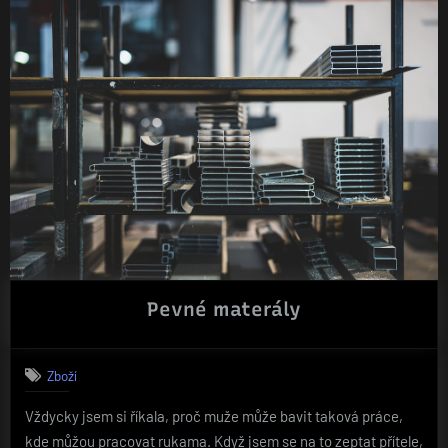
na
vaší
zahradě“
Pevné materály
Zboží
Vždycky jsem si říkala, proč muže může bavit taková práce,
kde můžou pracovat rukama. Když jsem se na to zeptat přítele,