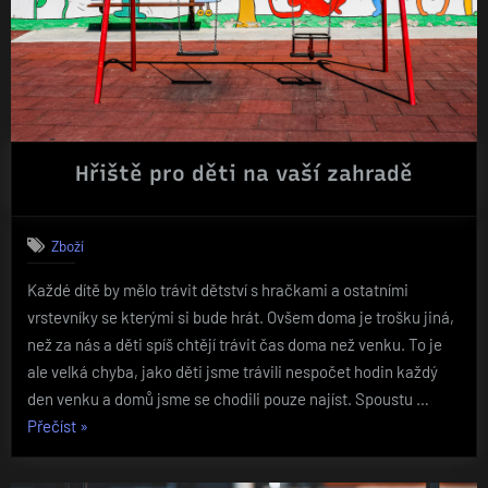
Hřiště pro děti na vaší zahradě
Zboží
Každé dítě by mělo trávit dětství s hračkami a ostatními
vrstevníky se kterými si bude hrát. Ovšem doma je trošku jiná,
než za nás a děti spíš chtějí trávit čas doma než venku. To je
ale velká chyba, jako děti jsme trávili nespočet hodin každý
den venku a domů jsme se chodili pouze najíst. Spoustu …
„Hřiště
Přečíst
»
pro
děti