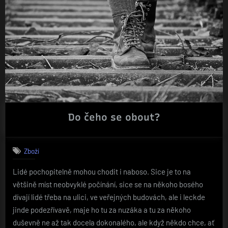
Do čeho se obout?
Zboží
Lidé pochopitelně mohou chodit i naboso. Sice je to na
většině míst neobvyklé počínání, sice se na někoho bosého
dívají lidé třeba na ulici, ve veřejných budovách, ale i leckde
jinde podezřívavě, maje ho tu za nuzáka a tu za někoho
duševně ne až tak docela dokonalého, ale když někdo chce, ať