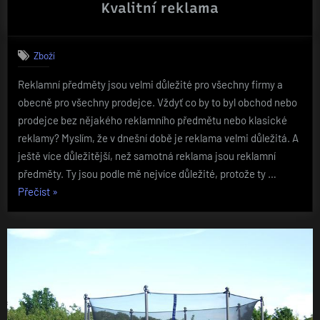
Kvalitní reklama
Zboží
Reklamní předměty jsou velmi důležité pro všechny firmy a
obecně pro všechny prodejce. Vždyť co by to byl obchod nebo
prodejce bez nějakého reklamního předmětu nebo klasické
reklamy? Myslím, že v dnešní době je reklama velmi důležitá. A
ještě více důležitější, než samotná reklama jsou reklamní
předměty. Ty jsou podle mě nejvíce důležité, protože ty …
„Kvalitní
Přečíst
»
reklama“