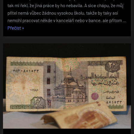
tak mi řekl, že jiná práce by ho nebavila. A sice chápu, že můj
přítel nemá vůbec žádnou vysokou školu, takže by taky asi
nemohl pracovat někde v kanceláři nebo v bance, ale přitom …
„Pevné
Přečíst
»
materály“