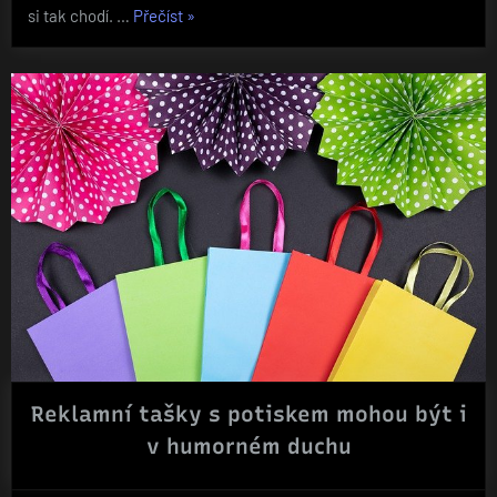
„Do
si tak chodí. …
Přečíst
»
čeho
se
obout?“
Reklamní tašky s potiskem mohou být i
v humorném duchu