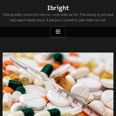
Skip
Ibright
to
Existují weby, na kterých není nic, co by stálo za řeč. Pak existují ty, jež snad
content
mají aspoň nějaký smysl. A pak jsou i ty kvalitní, jako třeba ten náš.