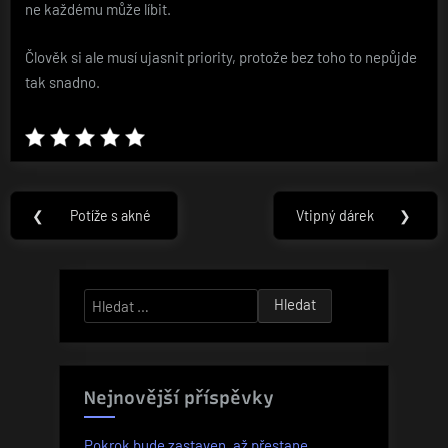
ne každému může líbit.
Člověk si ale musí ujasnit priority, protože bez toho to nepůjde
tak snadno.
Navigace
❮
Potíže s akné
Vtipný dárek
❯
Previous
Next
pro
Post:
Post:
příspěvek
Vyhledávání
Nejnovější příspěvky
Pokrok bude zastaven, až přestane