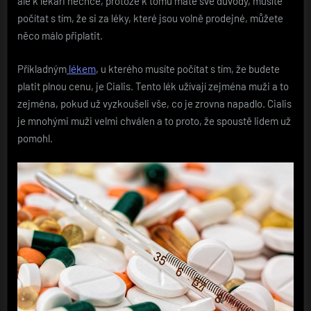
ale k lékaři nechce, protože k tomu máte své důvody, musíte
počítat s tím, že si za léky, které jsou volně prodejné, můžete
něco málo připlatit.
Příkladným
lékem
, u kterého musíte počítat s tím, že budete
platit plnou cenu, je Cialis. Tento lék užívají zejména muži a to
zejména, pokud už vyzkoušeli vše, co je zrovna napadlo. Cialis
je mnohými muži velmi chválen a to proto, že spoustě lidem už
pomohl.