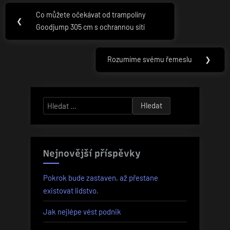
Navigace
Co můžete očekávat od trampolíny
Previous
❮
pro
Goodjump 305 cm s ochrannou sítí
Post:
příspěvek
Rozumíme svému řemeslu
❯
Next
Post:
Vyhledávání
Nejnovější příspěvky
Pokrok bude zastaven, až přestane
existovat lidstvo.
Jak nejlépe vést podnik