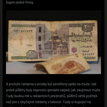
logem jedné firmy.
A protože reklama a prodej byl zaměřený spíše na muže, tak
právě půllitry byly naprosto geniální nápad, jak zaujmout muže.
Tady budou mít u reklamních předmětů, půllitrů větší požitek
než jen z obyčejné reklamy v televizi. Tady si kupující na