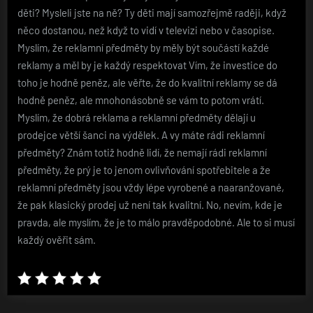
děti? Mysleli jste na ně? Ty děti mají samozřejmě raději, když
něco dostanou, než když to vidí v televizi nebo v časopise.
Myslím, že reklamní předměty by měly být součástí každé
reklamy a měl by je každý respektovat Vím, že investice do
toho je hodně peněz, ale věřte, že do kvalitní reklamy se dá
hodně peněz, ale mnohonásobně se vám to potom vrátí.
Myslím, že dobrá reklama a reklamní předměty dělají u
prodejce větší šanci na výdělek. A vy máte rádi reklamní
předměty? Znám totiž hodně lidí, že nemají rádi reklamní
předměty, že prý je to jenom ovlivňování spotřebitele a že
reklamní předměty jsou vždy lépe vyrobené a naaranžované,
že pak klasický prodej už není tak kvalitní. No, nevím, kde je
pravda, ale myslím, že je to málo pravděpodobné. Ale to si musí
každý ověřit sám.