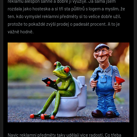
reklamu alespoň sáhne a dobře ji využije. Já sama jsem
rozdala jako hosteska a si tři sta půllitrů s logem a myslím, že
ten, kdo vymyslel reklamní předměty si to velice dobře užil,
protože to pokaždé zvýší prodej o padesát procent. A to je
vážně hodně.
Navíc reklamní předměty taky udělají více radosti. Co třeba