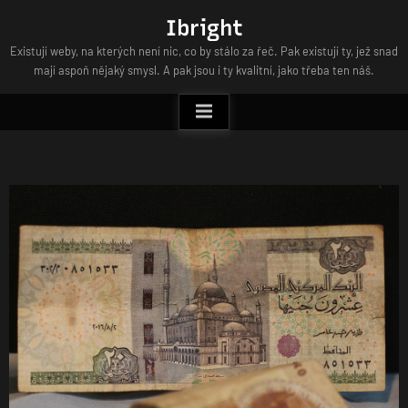
Skip
Ibright
to
Existují weby, na kterých není nic, co by stálo za řeč. Pak existují ty, jež snad
content
mají aspoň nějaký smysl. A pak jsou i ty kvalitní, jako třeba ten náš.