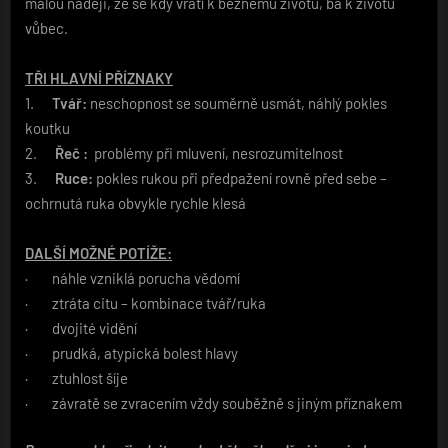
malou naději, že se kdy vrátí k běžnému životu, ba k životu
vůbec.
TŘI HLAVNÍ PŘÍZNAKY
1.
Tvář:
neschopnost se souměrně usmát, náhlý pokles
koutku
2.
Řeč :
problémy při mluvení, nesrozumitelnost
3.
Ruce:
pokles rukou při předpažení rovně před sebe –
ochrnutá ruka obvykle rychle klesá
DALŠÍ MOŽNÉ POTÍŽE:
· náhle vzniklá porucha vědomí
· ztráta citu – kombinace tvář/ruka
· dvojité vidění
· prudká, atypická bolest hlavy
· ztuhlost šíje
· závratě se zvracením vždy souběžně s jiným příznakem