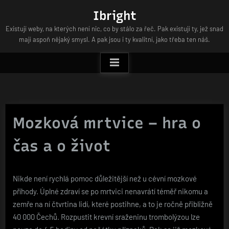
Skip
Ibright
to
Existují weby, na kterých není nic, co by stálo za řeč. Pak existují ty, jež snad
content
mají aspoň nějaký smysl. A pak jsou i ty kvalitní, jako třeba ten náš.
Mozková mrtvice – hra o
čas a o život
Nikde není rychlá pomoc důležitější než u cévní mozkové
příhody. Úplné zdraví se po mrtvici nenavrátí téměř nikomu a
zemře na ní čtvrtina lidí, které postihne, a to je ročně přibližně
40 000 Čechů. Rozpustit krevní sraženinu trombolýzou lze