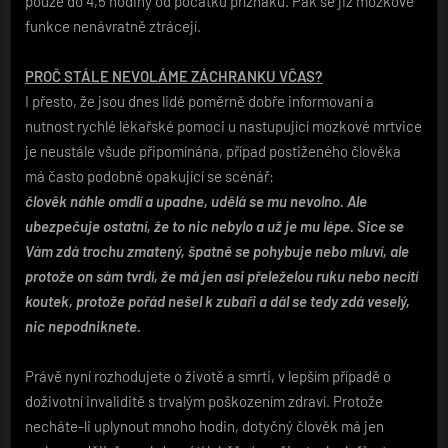
pouze do 4,5 hodiny od počátku příznaků. Pak se již mozkové
funkce nenávratně ztrácejí.
PROČ STÁLE NEVOLÁME ZÁCHRANKU VČAS?
I přesto, že jsou dnes lidé poměrně dobře informovaní a
nutnost rychlé lékařské pomoci u nastupující mozkové mrtvice
je neustále všude připomínána, případ postiženého člověka
má často podobně opakující se scénář:
člověk náhle omdlí a upadne, udělá se mu nevolno. Ale
ubezpečuje ostatní, že to nic nebylo a už je mu lépe. Sice se
Vám zdá trochu zmatený, špatně se pohybuje nebo mluví, ale
protože on sám tvrdí, že má jen asi přeleželou ruku nebo necítí
koutek, protože pořád nešel k zubaři a dál se tedy zdá veselý,
nic nepodniknete.
Právě nyní rozhodujete o životě a smrti, v lepším případě o
doživotní invaliditě s trvalým poškozením zdraví. Protože
necháte-li uplynout mnoho hodin, dotyčný člověk má jen