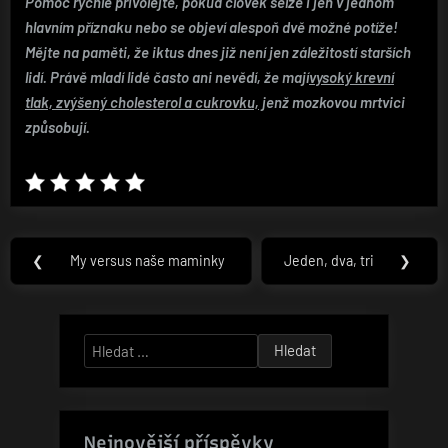
Pomoc rychle přivolejte, pokud člověk selže i jen v jednom
hlavním příznaku nebo se objeví alespoň dvě možné potíže!
Mějte na paměti, že iktus dnes již není jen záležitostí starších
lidí. Právě mladí lidé často ani nevědí, že mají
vysoký krevní
tlak, zvýšený cholesterol a cukrovku,
jenž mozkovou mrtvici
způsobují.
Navigace
❮
My versus naše maminky
Jeden, dva, tri
❯
Previous
Next
pro
Post:
Post:
příspěvek
Vyhledávání
Nejnovější příspěvky