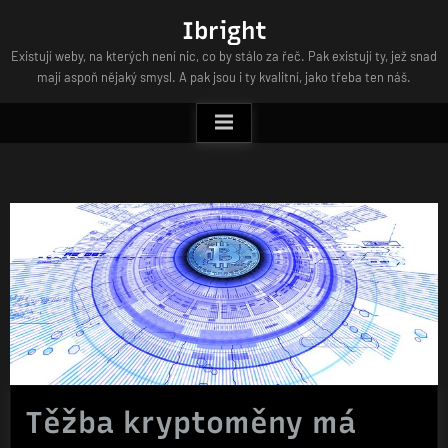
Skip
Ibright
to
Existují weby, na kterých není nic, co by stálo za řeč. Pak existují ty, jež snad
content
mají aspoň nějaký smysl. A pak jsou i ty kvalitní, jako třeba ten náš.
Těžba kryptoměny má