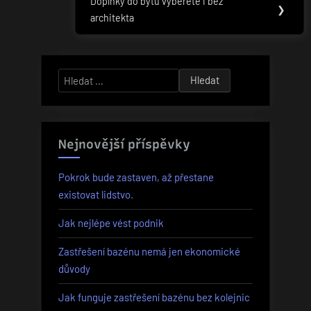
příspěvek
Doplňky do bytu vyberete i bez
Next
❯
architekta
Post:
Vyhledávání
Nejnovější příspěvky
Pokrok bude zastaven, až přestane
existovat lidstvo.
Jak nejlépe vést podnik
Zastřešení bazénu nemá jen ekonomické
důvody
Jak funguje zastřešení bazénu bez kolejnic