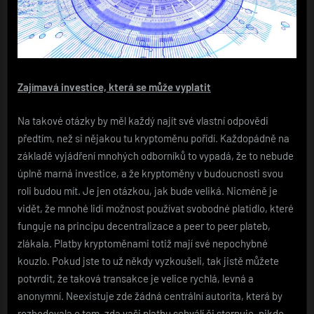
Zajímavá investice, která se může vyplatit
Na takové otázky by měl každý najít své vlastní odpovědi
předtím, než si nějakou tu kryptoměnu pořídí. Každopádně na
základě vyjádření mnohých odborníků to vypadá, že to nebude
úplně marná investice, a že kryptoměny v budoucnosti svou
roli budou mít. Je jen otázkou, jak bude veliká. Nicméně je
vidět, že mnohé lidi možnost používat svobodné platidlo, které
funguje na principu decentralizace a peer to peer plateb,
zlákala. Platby kryptoměnami totiž mají své nepochybné
kouzlo. Pokud jste to už někdy vyzkoušeli, tak jistě můžete
potvrdit, že taková transakce je velice rychlá, levná a
anonymní. Neexistuje zde žádná centrální autorita, která by
rozhodovala o tom, zda vaši platbu schválí či stornuje, nikdo