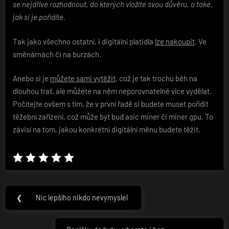
se nejdříve rozhodnout, do kterých vložíte svou důvěru, a také,
jak si je pořídíte.
Tak jako všechno ostatní, i digitální platidla
lze nakoupit
. Ve
směnárnách či na burzách.
Anebo si je
můžete sami vytěžit
, což je tak trochu běh na
dlouhou trať, ale můžete na něm neporovnatelně více vydělat.
Počítejte ovšem s tím, že v první řadě si budete muset pořídit
těžební zařízení, což může být buď asic miner či
miner gpu
. To
závisí na tom, jakou konkrétní digitální měnu budete těžit.
Navigace
❮
Nic lepšího nikdo nevymyslel
Previous
pro
Post: