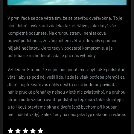
V první řadě se zde větrá tím, že se otevřou dveře/okna. To je
sice dobré, avšak ani zdaleka tak efektivní, jako když vše
kompletně odsunete. Na druhou stranu, není taková
pravděpodobnost, že vám během větrání do vody spadnou
nějaké nečistoty. Je to tedy v podstatě kompromis, a je
potřeba se rozhodnout, zda je pro nás výhodný.
Vzhledem k tomu, že nejde odsunout, musí být také podstatně
větší, aby se pod něj vešli lidé. I zde je však potřeba přemýšlet.
Jistě, nepřekvapí vás náhlý déšť (a co si budeme povídat,
náhlé prudké přeháňky nejsou v létě nic zvláštního), na druhou
stranu bude vzduch uvnitř podstatně teplejší a také stojatější,
a to i když otevřeme okna a dveře (což bychom při koupání
měli udělat vždy). Záleží tedy na nás, jaký typ nakonec zvolíme.