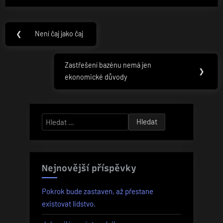
Navigace
❮
Není čaj jako čaj
Previous
pro
Post:
příspěvek
Zastřešení bazénu nemá jen
Next
❯
ekonomické důvody
Post:
Vyhledávání
Nejnovější příspěvky
Pokrok bude zastaven, až přestane
existovat lidstvo.