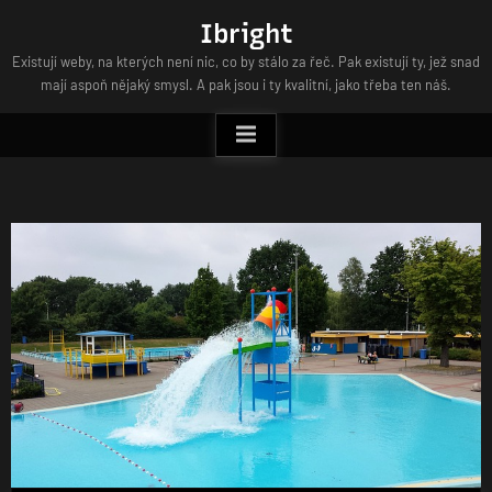
Skip
Ibright
to
Existují weby, na kterých není nic, co by stálo za řeč. Pak existují ty, jež snad
content
mají aspoň nějaký smysl. A pak jsou i ty kvalitní, jako třeba ten náš.