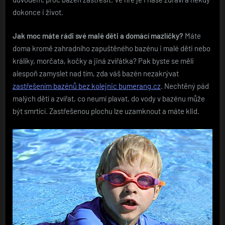
dokonce i život.
Jak moc máte rádi své malé děti a domácí mazlíčky?
Máte
doma kromě zahradního zapuštěného bazénu i malé děti nebo
králíky, morčata, kočky a jiná zvířátka? Pak byste se měli
alespoň zamyslet nad tím, zda váš bazén nezakrývat
zastřešením bazénů bez kolejnic bumerang.cz
. Nechtěný pád
malých dětí a zvířat, co neumí plavat, do vody v bazénu může
být smrtící. Zastřešenou plochu lze uzamknout a máte klid.