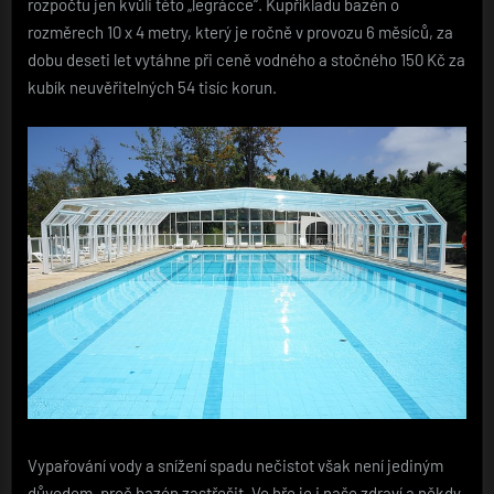
rozpočtu jen kvůli této „legrácce“. Kupříkladu bazén o
rozměrech 10 x 4 metry, který je ročně v provozu 6 měsíců, za
dobu deseti let vytáhne při ceně vodného a stočného 150 Kč za
kubík neuvěřitelných 54 tisíc korun.
Vypařování vody a snížení spadu nečistot však není jediným
důvodem, proč bazén zastřešit. Ve hře je i naše zdraví a někdy