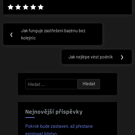
Navigace
Jak funguje zastřešení bazénu bez
Previous
❮
pro
kolejnic
Post:
příspěvek
Jak nejlépe vést podnik
❯
Next
Post:
Vyhledávání
Nejnovější příspěvky
Pokrok bude zastaven, až přestane
existovat lidstvo.