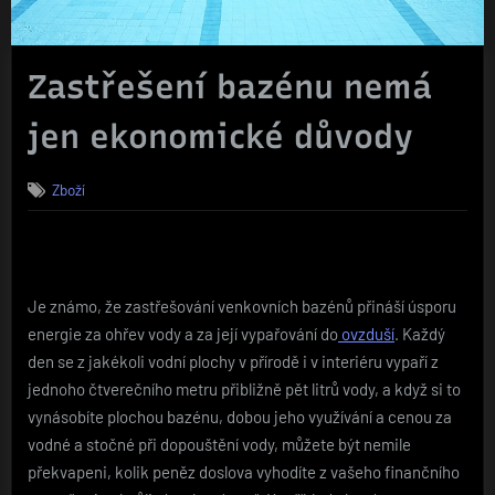
Zastřešení bazénu nemá
jen ekonomické důvody
Zboží
Je známo, že zastřešování venkovních bazénů přináší úsporu
energie za ohřev vody a za její vypařování do
ovzduší
. Každý
den se z jakékoli vodní plochy v přírodě i v interiéru vypaří z
jednoho čtverečního metru přibližně pět litrů vody, a když si to
vynásobíte plochou bazénu, dobou jeho využívání a cenou za
vodné a stočné při dopouštění vody, můžete být nemile
překvapeni, kolik peněz doslova vyhodíte z vašeho finančního