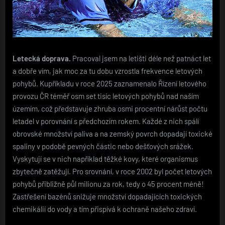
Letecká doprava.
Pracoval jsem na letišti déle než patnáct let
a dobře vím, jak moc za tu dobu vzrostla frekvence letových
pohybů. Kupříkladu v roce 2025 zaznamenalo Řízení letového
provozu ČR téměř osm set tisíc letových pohybů nad naším
územím, což představuje zhruba osmi procentní nárůst počtu
letadel v porovnání s předchozím rokem. Každé z nich spálí
obrovské množství paliva a na zemský povrch dopadají toxické
spaliny v podobě pevných částic nebo dešťových srážek.
Vyskytují se v nich například těžké kovy, které organismus
zbytečně zatěžují. Pro srovnání, v roce 2002 byl počet letových
pohybů přibližně půl milionu za rok, tedy o 45 procent méně!
Zastřešení bazénů snižuje množství dopadajících toxických
chemikálií do vody a tím přispívá k ochraně našeho zdraví.