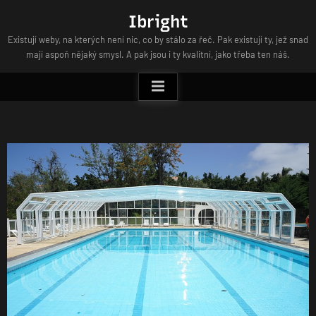
Skip
Ibright
to
Existují weby, na kterých není nic, co by stálo za řeč. Pak existují ty, jež snad
content
mají aspoň nějaký smysl. A pak jsou i ty kvalitní, jako třeba ten náš.