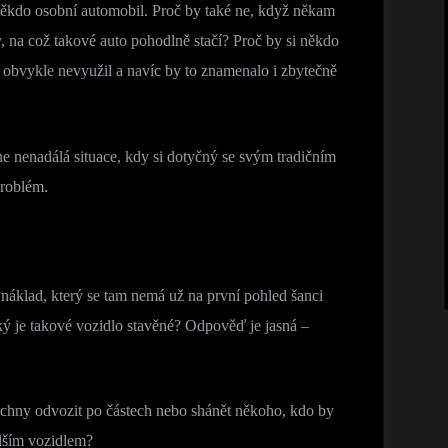
 někdo osobní automobil. Proč by také ne, když někam
, na což takové auto pohodlně stačí? Proč by si někdo
y obvykle nevyužil a navíc by to znamenalo i zbytečně
ne nenadálá situace, kdy si dotyčný se svým tradičním
problém.
náklad, který se tam nemá už na první pohled šanci
jaký je takové vozidlo stavěné? Odpověď je jasná –
echny odvozit po částech nebo shánět někoho, kdo by
lším vozidlem?