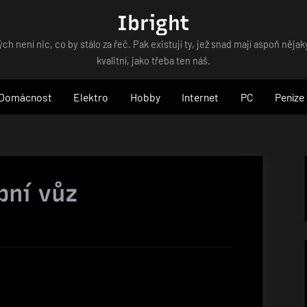
Ibright
ých není nic, co by stálo za řeč. Pak existují ty, jež snad mají aspoň nějaký
kvalitní, jako třeba ten náš.
Domácnost
Elektro
Hobby
Internet
PC
Peníze
bní vůz