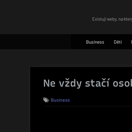
Skip
to
Existují weby, na kter
content
Business
Děti
Ne vždy stačí oso
Business