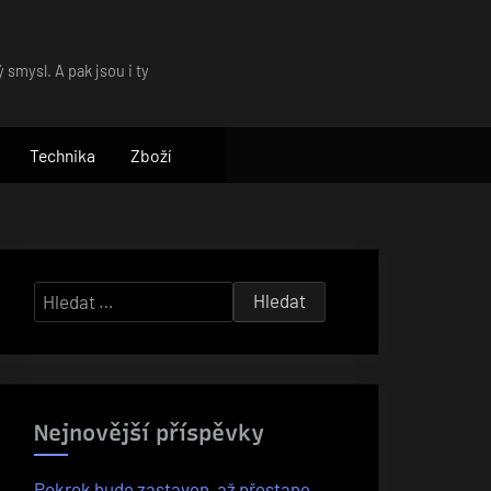
 smysl. A pak jsou i ty
Technika
Zboží
Vyhledávání
Nejnovější příspěvky
Pokrok bude zastaven, až přestane