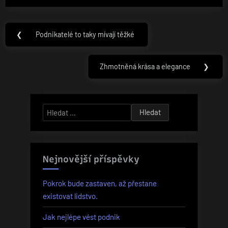
Navigace
❮
Podnikatelé to taky mívají těžké
Previous
pro
Post:
příspěvek
Zhmotněná krása a elegance
❯
Next
Post:
Vyhledávání
Nejnovější příspěvky
Pokrok bude zastaven, až přestane
existovat lidstvo.
Jak nejlépe vést podnik