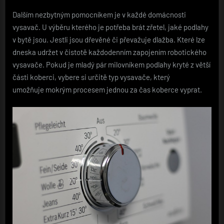
Dalším nezbytným pomocníkem je v každé domácnosti
vysavač. U výběru kterého je potřeba brát zřetel, jaké podlahy
v bytě jsou. Jestli jsou dřevěné či převažuje dlažba. Které lze
dneska udržet v čistotě každodenním zapojením robotického
vysavače. Pokud je mladý pár milovníkem podlahy kryté z větší
části koberci, vybere si určitě typ vysavače, který
umožňuje mokrým procesem jednou za čas koberce vyprat.