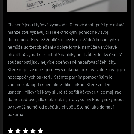
Oblíbené jsou i tyčové vysavače. Cenově dostupné i pro mladá
manželství, vybavující si elektrickými pomocníky svoji
domácnost. Rovněž žehlička, bez které žádná hospodyňka
nemůže udržet oblečení v dobré formě, nemůže ve výbavě
chybět. A vybrat si z bohaté nabídky není vůbec lehký úkol. V
současnosti jsou nejvíce oceňované napařovací žehličky.
Které nejenže udržují oděvy v dokonalém stavu, ale zbavují je i
nebezpečných bakterií. K těmto parním pomocníkům je
vhodné zakoupit i speciální žehlicí prkno. Které žehlení
usnadní. Milovníci kávy si určitě pořídí kávovar, ti co mají rádi
dobré a zdravé jídlo elektrický gril a výkonný kuchyňský robot
by rovněž neměl od počátku chybět. Stejně jako domácí
pekárna.