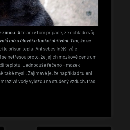
e zimou.
A to ani v tom případě, že ochladí svůj
valů má u člověka funkci ohřívání. Tím, že se
je přísun tepla. Ani sebesilnější vůle
 se netřesou proto, že jejich mozkové centrum
ší teplotu.
Jednoduše řečeno – mozek
pak také myslí. Zajímavé je, že například tuleni
z mrazivé vody vylezou na studený vzduch, třas