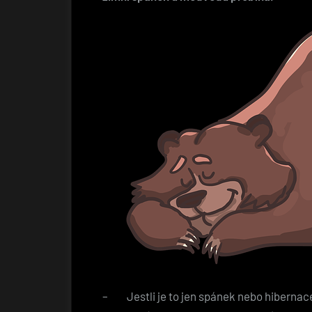
– Jestli je to jen spánek nebo hibernac