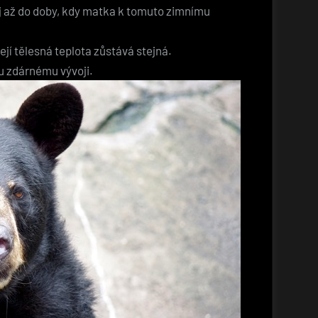
oj až do doby, kdy matka k tomuto zimnímu
jí tělesná teplota zůstává stejná.
u zdárnému vývoji.