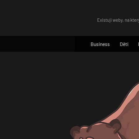
Skip
to
Existují weby, na kter
content
Business
Děti