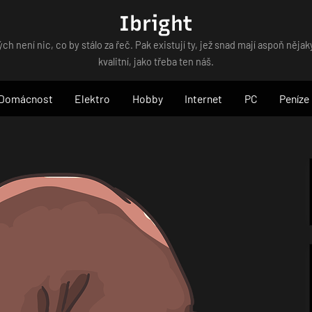
Ibright
ých není nic, co by stálo za řeč. Pak existují ty, jež snad mají aspoň nějaký
kvalitní, jako třeba ten náš.
Domácnost
Elektro
Hobby
Internet
PC
Peníze