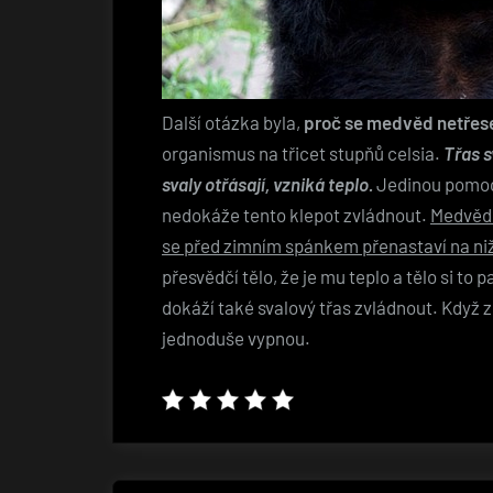
Další otázka byla,
proč se medvěd netřes
organismus na třicet stupňů celsia.
Třas s
svaly otřásají, vzniká teplo.
Jedinou pomocí 
nedokáže tento klepot zvládnout.
Medvědi
se před zimním spánkem přenastaví na niž
přesvědčí tělo, že je mu teplo a tělo si to 
dokáží také svalový třas zvládnout. Když 
jednoduše vypnou.