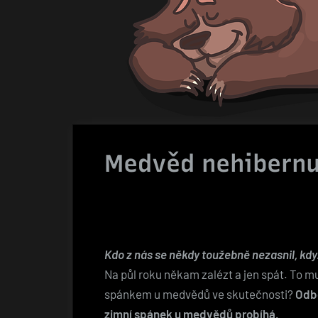
Medvěd nehibernu
Kdo z nás se někdy toužebně nezasnil, kdy
Na půl roku někam zalézt a jen spát. To mu
spánkem u medvědů ve skutečnosti?
Odbo
zimní spánek u medvědů probíhá.