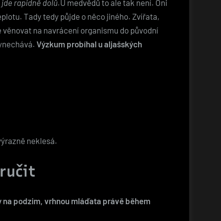
 jde rapidně dolů.
U medvědů to ale tak není. Oni
plotu. Tady tedy půjde o něco jiného. Zvířata,
ie věnovat na navrácení organismu do původní
vynechává.
Výzkum probíhal u aljašských
 výrazně neklesá.
ručit
y na podzim, vrhnou mláďata právě během