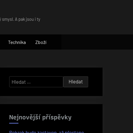
 smysl. A pak jsou i ty
Technika
Zboží
Vyhledávání
Nejnovější příspěvky
Pokrok bude zastaven, až přestane