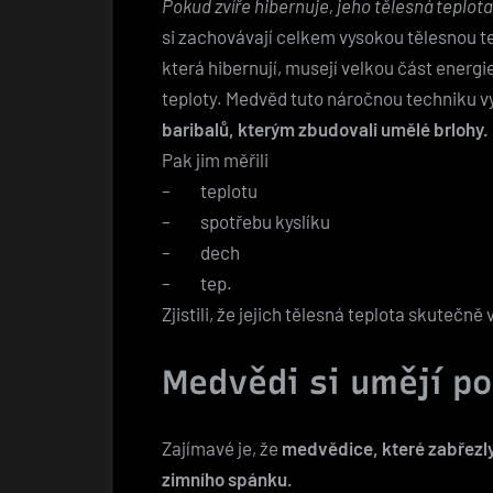
Pokud zvíře hibernuje, jeho tělesná teplota
si zachovávají celkem vysokou tělesnou te
která hibernují, musejí velkou část energ
teploty. Medvěd tuto náročnou techniku 
baribalů, kterým zbudovali umělé brlohy.
Pak jim měřili
– teplotu
– spotřebu kyslíku
– dech
– tep.
Zjistili, že jejich tělesná teplota skutečně
Medvědi si umějí po
Zajímavé je, že
medvědice, které zabřezl
zimního spánku.