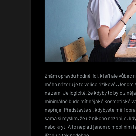
Znám opravdu hodně lidí, kteří ale vůbec n
mého názoru je to velice rizikové. Jenom 
na zem. Je logické, že kdyby to bylo z něja
minimálně bude mít nějaké kosmetické vad
nepřeje. Představte si, kdybyste měli opra
sama si myslím, že už nikoho nezabije, kdyb
nebo kryt. A to neplatí jenom o mobilním 
iPadu a tak podobně.