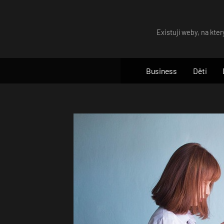
Skip
to
Existují weby, na kter
content
Business
Děti