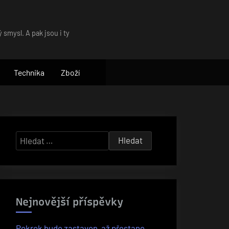
 smysl. A pak jsou i ty
Technika
Zboží
Vyhledávání
Nejnovější příspěvky
Pokrok bude zastaven, až přestane