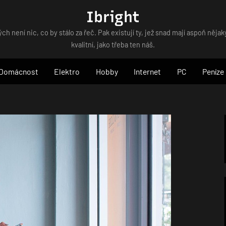
Ibright
ých není nic, co by stálo za řeč. Pak existují ty, jež snad mají aspoň nějaký
kvalitní, jako třeba ten náš.
Domácnost
Elektro
Hobby
Internet
PC
Peníze