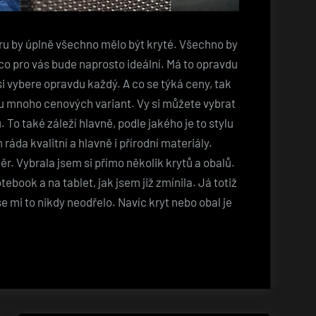
u by úplně všechno mělo být kryté. Všechno by
co pro vás bude naprosto ideální. Má to opravdu
i vybere opravdu každý. A co se týká ceny, tak
u mnoho cenových variant. Vy si můžete vybrat
. To také záleží hlavně, podle jakého je to stylu
áda kvalitní a hlavně i přírodní materiály.
r. Vybrala jsem si přímo několik krytů a obalů.
ebook a na tablet, jak jsem již zmínila. Já totiž
 mi to nikdy neodřelo. Navíc kryt nebo obal je