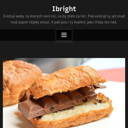
Skip
Ibright
to
Existují weby, na kterých není nic, co by stálo za řeč. Pak existují ty, jež snad
content
mají aspoň nějaký smysl. A pak jsou i ty kvalitní, jako třeba ten náš.