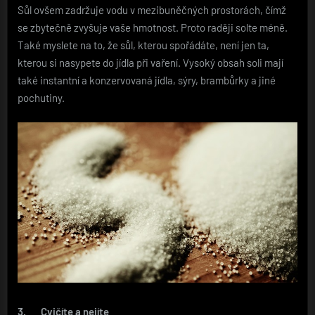
Sůl ovšem zadržuje vodu v mezibuněčných prostorách, čímž
se zbytečně zvyšuje vaše hmotnost. Proto raději solte méně.
Také myslete na to, že sůl, kterou spořádáte, není jen ta,
kterou si nasypete do jídla při vaření. Vysoký obsah soli mají
také instantní a konzervovaná jídla, sýry, brambůrky a jiné
pochutiny.
3.
Cvičíte a nejíte