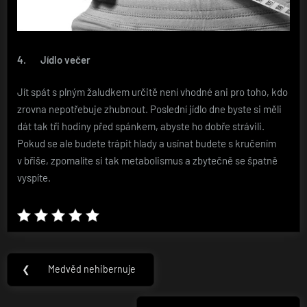
4.
Jídlo večer
Jít spát s plným žaludkem určitě není vhodné ani pro toho, kdo
zrovna nepotřebuje zhubnout. Poslední jídlo dne byste si měli
dát tak tři hodiny před spánkem, abyste ho dobře strávili.
Pokud se ale budete trápit hlady a usínat budete s kručením
v břiše, zpomalíte si tak metabolismus a zbytečně se špatně
vyspíte.
Navigace
❮
Medvěd nehibernuje
Previous
pro
Post: