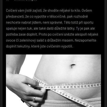
Cvičení vám jistě zajistí, že shodíte nějaké to kilo. Ovšem
předsevzetí, že co vypotíte v tělocvičně, pak rozhodně
nechcete nabrat jídlem, není správné. Tělo totiž při sportu
spaluje nejen tuk, ale také další důležité látky. Ty je pak ale
potřeba zase doplnit. Proto po cvičení snězte alespoň nějaké
ovoce či zeleninový salát s drůbežím masem. Nezapomeňte
doplnit tekutiny, které jste cvičením vypotili.