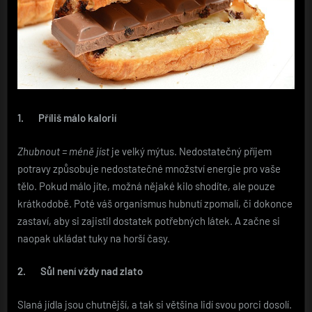
1.
Příliš málo kalorií
Zhubnout = méně jíst
je velký mýtus. Nedostatečný příjem
potravy způsobuje nedostatečné množství energie pro vaše
tělo. Pokud málo jíte, možná nějaké kilo shodíte, ale pouze
krátkodobě. Poté váš organismus hubnutí zpomalí, či dokonce
zastaví, aby si zajistil dostatek potřebných látek. A začne si
naopak ukládat tuky na horší časy.
2.
Sůl není vždy nad zlato
Slaná jídla jsou chutnější, a tak si většina lidí svou porci dosolí.