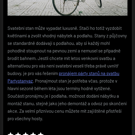
Svatební stan může vypadat luxusně. Stačí ho totiž vyzdobit
květinami a zvolit vhodný nábytek a podlahu. Stany z půjčovny
se standardně dodávají s podlahou, aby si každý mohl
pohodlně stoupnout na pevnou zemi a nemusel se případně
brodit bahnem. Jestli chcete mít letos venkovní svatbu a
alternativou pro vás není svatební veselí třeba právě uvnitř
budovy, je pro vás řešením
pronájem párty stanů na svatbu
Partystanyaz
.
Pronajmout stan je potřeba včas, protože v
hlavní sezoně během léta jsou termíny hodně vytížené.
Součástí pronájmu je i podlaha, možnost dodání nábytku a
montáž stanu, stejně jako jeho demontáž a odvoz po skončení
akce. Za velmi příznivou cenu můžete mít zajištěné přístřeší
pro všechny hosty.