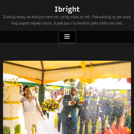
Skip
Ibright
to
Existují weby, na kterých není nic, co by stálo za řeč. Pak existují ty, jež snad
content
mají aspoň nějaký smysl. A pak jsou i ty kvalitní, jako třeba ten náš.