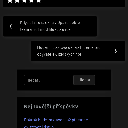
Navigace
Když plastová okna v Opavě dobře
Previous
❮
pro
těsní a izolují od hluku z ulice
Post:
příspěvek
Moderní plastová okna z Liberce pro
Next
❯
obyvatele Jizerských hor
Post:
Vyhledávání
Nejnovější příspěvky
Pokrok bude zastaven, až přestane
existovat lidstvo.