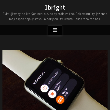
Skip
Ibright
to
Existují weby, na kterých není nic, co by stálo za řeč. Pak existují ty, jež snad
content
mají aspoň nějaký smysl. A pak jsou i ty kvalitní, jako třeba ten náš.