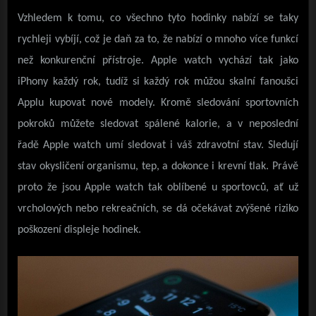
Vzhledem k tomu, co všechno tyto hodinky nabízí se taky
rychleji vybíjí, což je daň za to, že nabízí o mnoho více funkcí
než konkurenční přístroje. Apple watch vychází tak jako
iPhony každý rok, tudíž si každý rok můžou skalní fanoušci
Applu kupovat nové modely. Kromě sledování sportovních
pokroků můžete sledovat spálené kalorie, a v neposlední
řadě Apple watch umí sledovat i váš zdravotní stav. Sledují
stav okysličení organismu, tep, a dokonce i krevní tlak. Právě
proto že jsou Apple watch tak oblíbené u sportovců, ať už
vrcholových nebo rekreačních, se dá očekávat zvýšené riziko
poškození displeje hodinek.