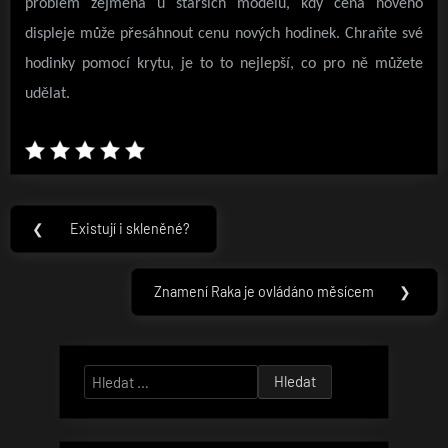
problém zejména u starších modelů, kdy cena nového
displeje může přesáhnout cenu nových hodinek. Chraňte své
hodinky pomocí krytu, je to to nejlepší, co pro ně můžete
udělat.
Navigace
❮
Existují i skleněné?
Previous
pro
Post:
příspěvek
Znamení Raka je ovládáno měsícem
❯
Next
Post:
Vyhledávání