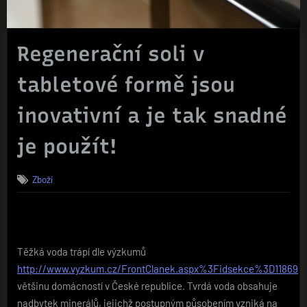
Regenerační soli v
tabletové formě jsou
inovativní a je tak snadné
je použít!
Zboží
Těžká voda trápí dle výzkumů
http://www.vyzkum.cz/FrontClanek.aspx%3Fidsekce%3D11869
většinu domácností v České republice. Tvrdá voda obsahuje
nadbytek minerálů, jejichž postupným působením vzniká na