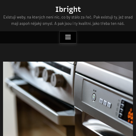
Skip
Ibright
to
Existují weby, na kterých není nic, co by stálo za řeč. Pak existují ty, jež snad
content
mají aspoň nějaký smysl. A pak jsou i ty kvalitní, jako třeba ten náš.