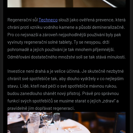
Regenerační sůl
Techneco
slouží jako ověřená prevence, která
chrání proti vzniku vodního kamene a působí demineralizačně.
Pro co nejsnazší a zároveň nejpohodlnější používání byly pak
vyvinuty regenerační solné tablety. Ty se nesypou, drží
pohromadě a jejich používání je tak mnohem příjemnější.
Odměřování dostatečného množství soli se tak stává minulostí.
Investice není drahá a je velice účinná. Je skutečně nezbytné
chránit své spotřebiče tak, aby dlouho vydržely v co nejlepším
stavu. Lidé, kteří nad péčí o své spotřebiče mávnou rukou,
budou zanedlouho shánět nový přístroj. Právě pro správnou
funkci svých spotřebičů se musíme starat o jejich „zdraví“ a
pravidelně jim dopřávat regeneraci.