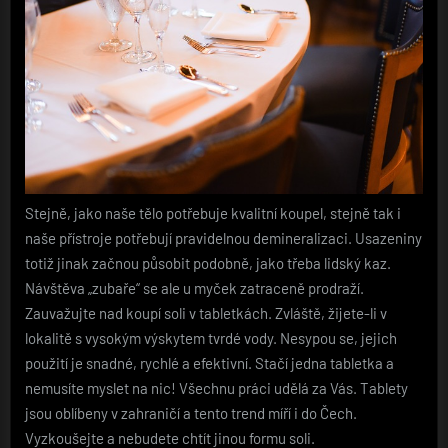
Stejně, jako naše tělo potřebuje kvalitní koupel, stejně tak i
naše přístroje potřebují pravidelnou demineralizaci. Usazeniny
totiž jinak začnou působit podobně, jako třeba lidský kaz.
Návštěva „zubaře“ se ale u myček zatraceně prodraží.
Zauvažujte nad koupí soli v tabletkách. Zvláště, žijete-li v
lokalitě s vysokým výskytem tvrdé vody. Nesypou se, jejich
použití je snadné, rychlé a efektivní. Stačí jedna tabletka a
nemusíte myslet na nic! Všechnu práci udělá za Vás. Tablety
jsou oblíbeny v zahraničí a tento trend míří i do Čech.
Vyzkoušejte a nebudete chtít jinou formu soli.