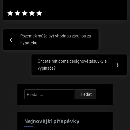
Navigace
Pozemek může být vhodnou zárukou za
Previous
❮
pro
hypotéku
Post:
příspěvek
Chcete mít doma designové zásuvky a
Next
❯
vypínače?
Post:
Vyhledávání
Nejnovější příspěvky