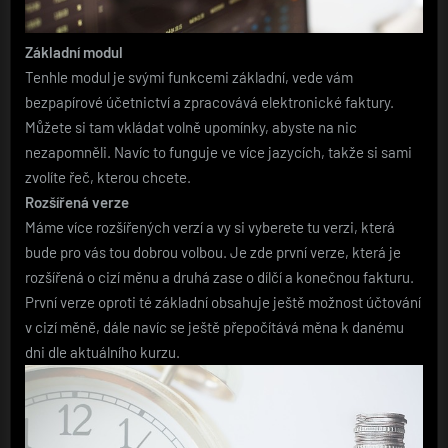
Základní modul
Tenhle modul je svými funkcemi základní, vede vám
bezpapírové účetnictví a zpracovává elektronické faktury.
Můžete si tam vkládat volně upomínky, abyste na nic
nezapomněli. Navíc to funguje ve více jazycích, takže si sami
zvolíte řeč, kterou chcete.
Rozšířená verze
Máme více rozšířených verzí a vy si vyberete tu verzi, která
bude pro vás tou dobrou volbou. Je zde první verze, která je
rozšířená o cizí měnu a druhá zase o dílčí a konečnou fakturu.
První verze oproti té základní obsahuje ještě možnost účtování
v cizí měně, dále navíc se ještě přepočítává měna k danému
dni dle aktuálního kurzu.