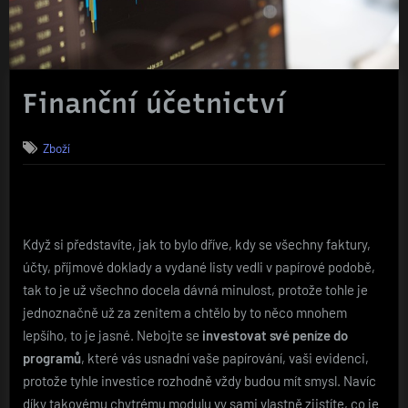
Finanční účetnictví
Zboží
Když si představíte, jak to bylo dříve, kdy se všechny faktury,
účty, příjmové doklady a vydané listy vedli v papírové podobě,
tak to je už všechno docela dávná minulost, protože tohle je
jednoznačně už za zenitem a chtělo by to něco mnohem
lepšího, to je jasné. Nebojte se
investovat své peníze do
programů
, které vás usnadní vaše papírování, vaši evidenci,
protože tyhle investice rozhodně vždy budou mít smysl. Navíc
díky takovému chytrému modulu vy sami vlastně zjistíte, co je