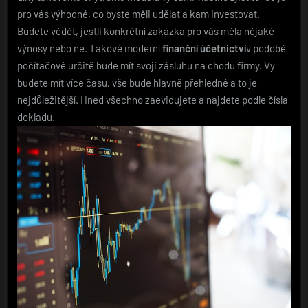
pro vás výhodné, co byste měli udělat a kam investovat.
Budete vědět, jestli konkrétní zakázka pro vás měla nějaké
výnosy nebo ne. Takové moderní
finanční účetnictví
v podobě
počítačové určitě bude mít svoji zásluhu na chodu firmy. Vy
budete mít více času, vše bude hlavně přehledné a to je
nejdůležitější. Hned všechno zaevidujete a najdete podle čísla
dokladu.