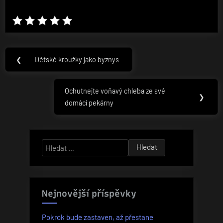
Navigace
❮
Dětské kroužky jako byznys
Previous
pro
Post:
příspěvek
Ochutnejte voňavý chleba ze své
Next
❯
domácí pekárny
Post:
Vyhledávání
Nejnovější příspěvky
Pokrok bude zastaven, až přestane