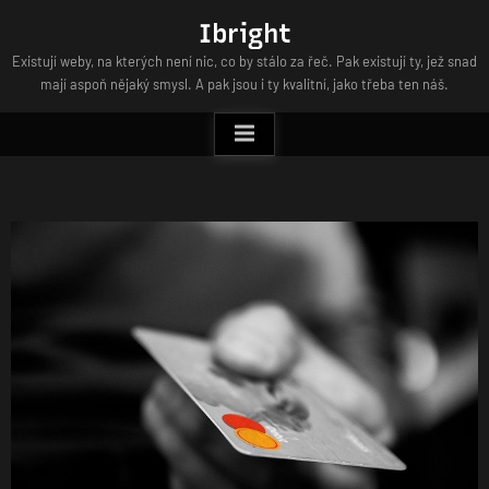
Skip
Ibright
to
Existují weby, na kterých není nic, co by stálo za řeč. Pak existují ty, jež snad
content
mají aspoň nějaký smysl. A pak jsou i ty kvalitní, jako třeba ten náš.