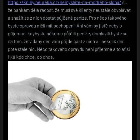
https://knihy.heureka.cz/nemyslete-na-modreho-slona/
si,
že bankám dělá radost, že musí své klienty neustále obvolávat
a snažit se z nich dostat půjčené peníze. Pro něco takového
byste opravdu měli mít pochopení. Ani vám by jistě nebylo
příjemné, kdybyste někomu půjčili peníze, domluvili byste se
na tom, že v daný den vám přijde část z nich a i několik dní
poté stále nic. Něco takového opravdu není příjemné a to ať si
říká kdo chce, co chce.