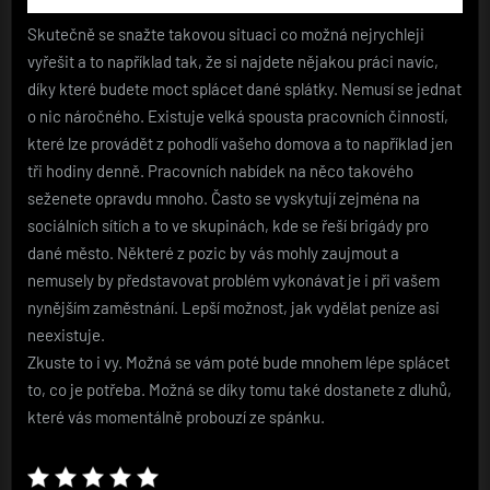
Skutečně se snažte takovou situaci co možná nejrychleji
vyřešit a to například tak, že si najdete nějakou práci navíc,
díky které budete moct splácet dané splátky. Nemusí se jednat
o nic náročného. Existuje velká spousta pracovních činností,
které lze provádět z pohodlí vašeho domova a to například jen
tři hodiny denně. Pracovních nabídek na něco takového
seženete opravdu mnoho. Často se vyskytují zejména na
sociálních sítích a to ve skupinách, kde se řeší brigády pro
dané město. Některé z pozic by vás mohly zaujmout a
nemusely by představovat problém vykonávat je i při vašem
nynějším zaměstnání. Lepší možnost, jak vydělat peníze asi
neexistuje.
Zkuste to i vy. Možná se vám poté bude mnohem lépe splácet
to, co je potřeba. Možná se díky tomu také dostanete z dluhů,
které vás momentálně probouzí ze spánku.