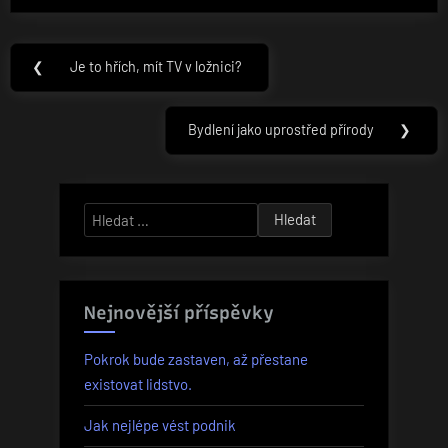
Navigace
❮
Je to hřích, mít TV v ložnici?
Previous
pro
Post:
příspěvek
Bydlení jako uprostřed přírody
❯
Next
Post:
Vyhledávání
Nejnovější příspěvky
Pokrok bude zastaven, až přestane
existovat lidstvo.
Jak nejlépe vést podnik