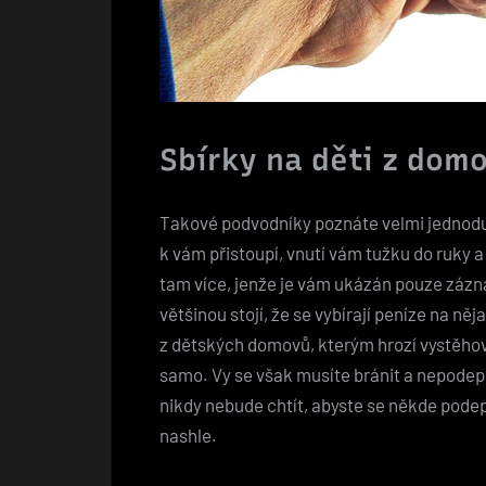
Sbírky na děti z dom
Takové podvodníky poznáte velmi jednoduš
k vám přistoupí, vnutí vám tužku do ruky 
tam více, jenže je vám ukázán pouze zázn
většinou stojí, že se vybírají peníze na něj
z dětských domovů, kterým hrozí vystěhov
samo. Vy se však musíte bránit a nepodepsa
nikdy nebude chtít, abyste se někde podep
nashle.