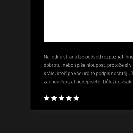
Na jednu stranu lze podvod rozpoznat ihne
dobrotu, nebo spíše hloupost, protože si v
krále, kteří po vás určitě podpis nechtějí.
začnou řvát, ať podepíšete. Důležité však 
Navigace