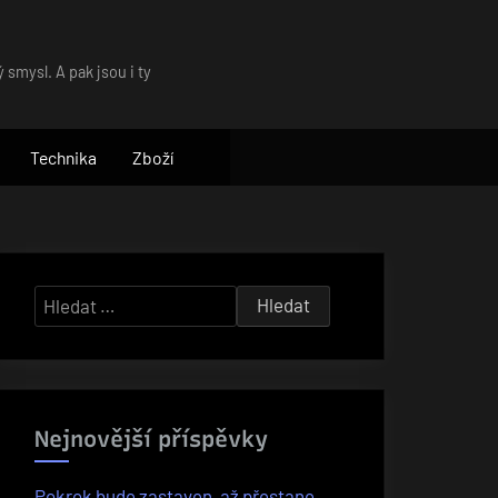
 smysl. A pak jsou i ty
Technika
Zboží
Vyhledávání
Nejnovější příspěvky
Pokrok bude zastaven, až přestane