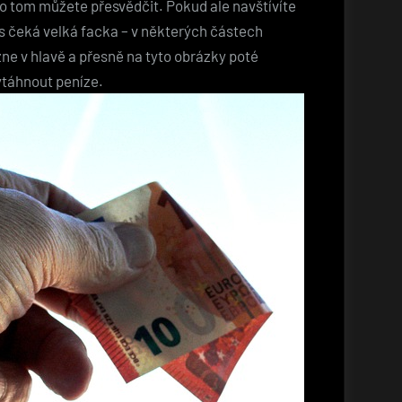
e o tom můžete přesvědčit. Pokud ale navštívíte
s čeká velká facka – v některých částech
ne v hlavě a přesně na tyto obrázky poté
 vytáhnout peníze.