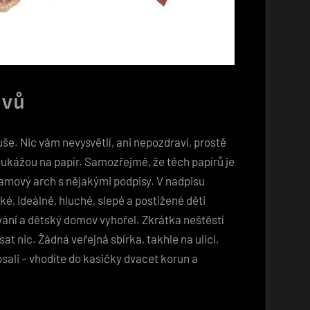
ovů
e. Nic vám nevysvětlí, ani nepozdraví, prostě
a ukážou na papír. Samozřejmě, že těch papírů je
amový arch s nějakými podpisy. V nadpisu
aké, ideálně, hluché, slepé a postižené děti
ání a dětský domov vyhořel. Zkrátka neštěstí
t nic. Žádná veřejná sbírka, takhle na ulici,
sali – vhodíte do kasičky dvacet korun a