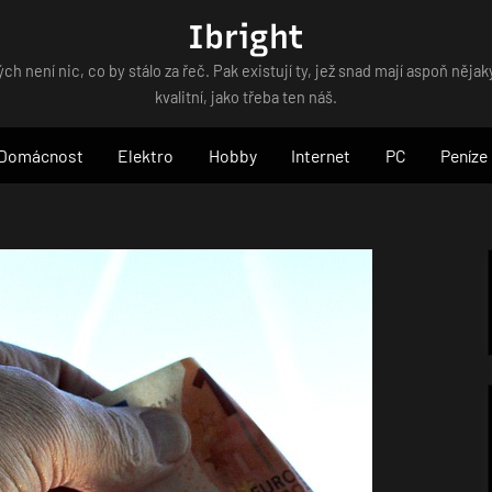
Ibright
ých není nic, co by stálo za řeč. Pak existují ty, jež snad mají aspoň nějaký
kvalitní, jako třeba ten náš.
Domácnost
Elektro
Hobby
Internet
PC
Peníze