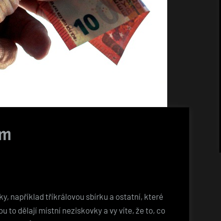
ím
ky, například tříkrálovou sbírku a ostatní, které
u to dělají místní neziskovky a vy víte, že to, co