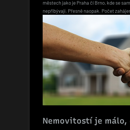
městech jako je Praha či Brno, kde se sa
nepřibývají. Přesně naopak. Počet zaháje
Nemovitostí je málo,