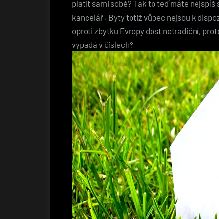
platit sami sobě? Tak to teď máte nejspíš s
kancelář
. Byty totiž vůbec nejsou k dispoz
oproti zbytku Evropy dost netradiční, prot
vypadá v číslech?