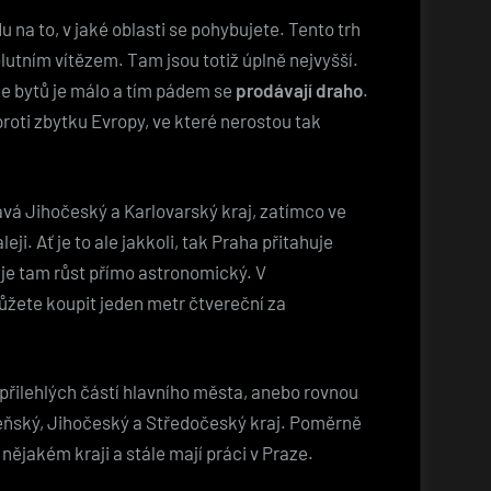
na to, v jaké oblasti se pohybujete. Tento trh
lutním vítězem. Tam jsou totiž úplně nejvyšší.
že bytů je málo a tím pádem se
prodávají draho
.
proti zbytku Evropy, ve které nerostou tak
á Jihočeský a Karlovarský kraj, zatímco ve
ji. Ať je to ale jakkoli, tak Praha přitahuje
 je tam růst přímo astronomický. V
ůžete koupit jeden metr čtvereční za
 přilehlých částí hlavního města, anebo rovnou
zeňský, Jihočeský a Středočeský kraj. Poměrně
 nějakém kraji a stále mají práci v Praze.