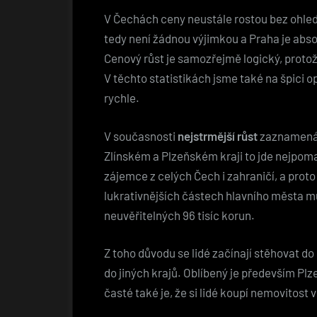
V Čechách ceny neustále rostou bez ohledu 
tedy není žádnou výjimkou a Praha je abso
Cenový růst je samozřejmě logický, proto
V těchto statistikách jsme také na špici o
rychle.
V současnosti
nejstrmější růst
zaznamenáv
Zlínském a Plzeňském kraji to jde nejpomale
zájemce z celých Čech i zahraničí, a proto
lukrativnějších částech hlavního města m
neuvěřitelných 96 tisíc korun.
Z toho důvodu se lidé začínají stěhovat do
do jiných krajů. Oblíbený je především Pl
časté také je, že si lidé koupí nemovitost v