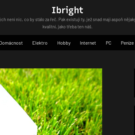
Ibright
ých není nic, co by stálo za řeč. Pak existují ty, jež snad mají aspoň nějaký
kvalitní, jako třeba ten náš.
Domácnost
Elektro
Hobby
Internet
PC
Peníze