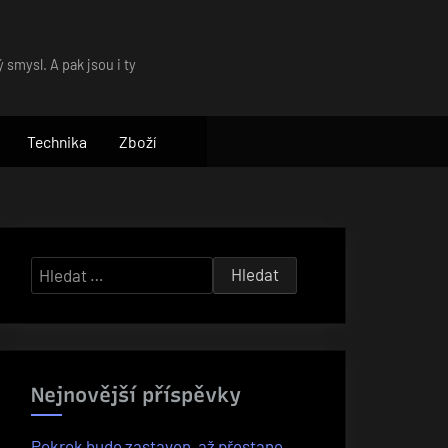
 smysl. A pak jsou i ty
Technika
Zboží
Vyhledávání
Nejnovější příspěvky
Pokrok bude zastaven, až přestane