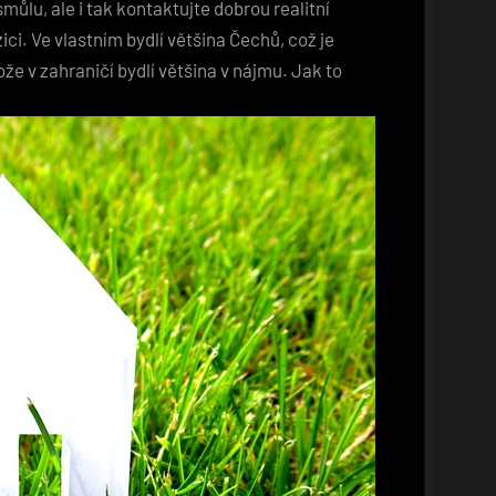
můlu, ale i tak kontaktujte dobrou realitní
ici. Ve vlastním bydlí většina Čechů, což je
ože v zahraničí bydlí většina v nájmu. Jak to