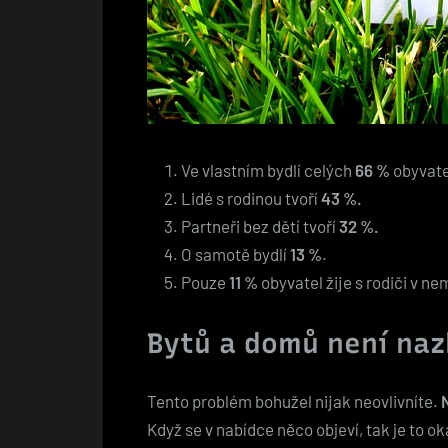
Ve vlastním bydlí celých
66 %
obyvate
Lidé s rodinou tvoří
43 %.
Partneři bez dětí tvoří
32 %.
O samotě bydlí
13 %
.
Pouze
11 %
obyvatel žije s rodiči v ne
Bytů a domů není naz
Tento problém bohužel nijak neovlivníte.
Když se v nabídce něco objeví, tak je to o