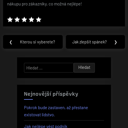
nákupu pro zákazníky, co možná nejlépe!
Navigace
❮
Kterou si vyberete?
Jak zlepšit spánek?
❯
Previous
Next
pro
Post:
Post:
příspěvek
Vyhledávání
Nejnovější příspěvky
Pokrok bude zastaven, až přestane
existovat lidstvo.
Jak nejlépe vést podnik