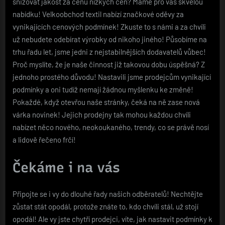
snižovat jakost za cenu nízkých cen? Máme pro vás skvělou
nabídku!
Velkoobchod textil
nabízí značkové oděvy za
vynikajících cenových podmínek! Zkuste to s námi a za chvíli
už nebudete odebírat výrobky od nikoho jiného! Působíme na
trhu řadu let, jsme jedni z nejstabilnějších dodavatelů vůbec!
Proč myslíte, že je naše činnost již takovou dobu úspěšná? Z
jednoho prostého důvodu! Nastavili jsme prodejcům vynikající
podmínky a oni tudíž nemají žádnou myšlenku ke změně!
Pokaždé, když otevřou naše stránky, čeká na ně zase nová
várka novinek! Jejich prodejny tak mohou každou chvíli
nabízet něco nového, neokoukaného, trendy, co se právě nosí
a lidově řečeno frčí!
Čekáme i na vás
Připojte se i vy do dlouhé řady našich odběratelů! Nechtějte
zůstat stát opodál, protože znáte to, kdo chvíli stál, už stojí
opodál! Ale vy jste chytří prodejci, víte, jak nastavit podmínky k