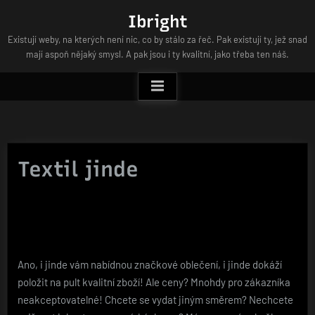
Skip
Ibright
to
Existují weby, na kterých není nic, co by stálo za řeč. Pak existují ty, jež snad
content
mají aspoň nějaký smysl. A pak jsou i ty kvalitní, jako třeba ten náš.
Textil jinde
Ano, i jinde vám nabídnou značkové oblečení, i jinde dokáží
položit na pult kvalitní zboží! Ale ceny? Mnohdy pro zákazníka
neakceptovatelné! Chcete se vydat jiným směrem? Nechcete