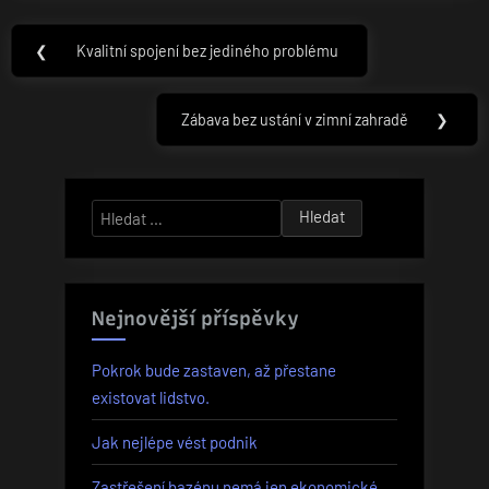
Navigace
❮
Kvalitní spojení bez jediného problému
Previous
pro
Post:
příspěvek
Zábava bez ustání v zimní zahradě
❯
Next
Post:
Vyhledávání
Nejnovější příspěvky
Pokrok bude zastaven, až přestane
existovat lidstvo.
Jak nejlépe vést podnik
Zastřešení bazénu nemá jen ekonomické