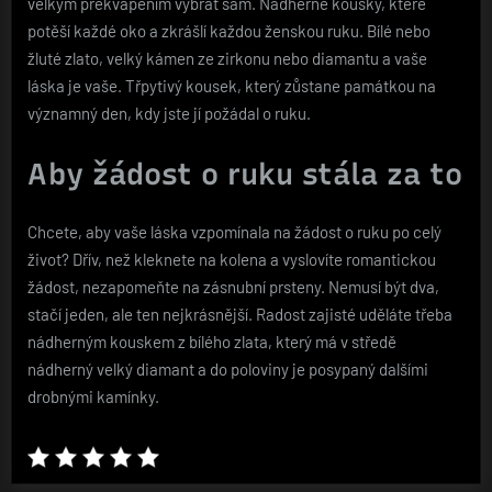
velkým překvapením vybrat sám. Nádherné kousky, které
potěší každé oko a zkrášlí každou ženskou ruku. Bílé nebo
žluté zlato, velký kámen ze zirkonu nebo diamantu a vaše
láska je vaše. Třpytivý kousek, který zůstane památkou na
významný den, kdy jste jí požádal o ruku.
Aby žádost o ruku stála za to
Chcete, aby vaše láska vzpomínala na žádost o ruku po celý
život? Dřív, než kleknete na kolena a vyslovíte romantickou
žádost, nezapomeňte na zásnubní prsteny. Nemusí být dva,
stačí jeden, ale ten nejkrásnější. Radost zajisté uděláte třeba
nádherným kouskem z bílého zlata, který má v středě
nádherný velký diamant a do poloviny je posypaný dalšími
drobnými kamínky.