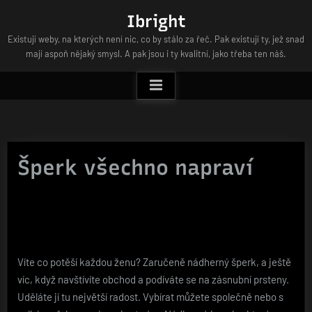
Skip
Ibright
to
Existují weby, na kterých není nic, co by stálo za řeč. Pak existují ty, jež snad
content
mají aspoň nějaký smysl. A pak jsou i ty kvalitní, jako třeba ten náš.
Šperk všechno napraví
Víte co potěší každou ženu? Zaručeně nádherný šperk, a ještě
víc, když navštívíte obchod a podíváte se na
zásnubní prsteny
.
Uděláte jí tu největší radost. Vybírat můžete společně nebo s