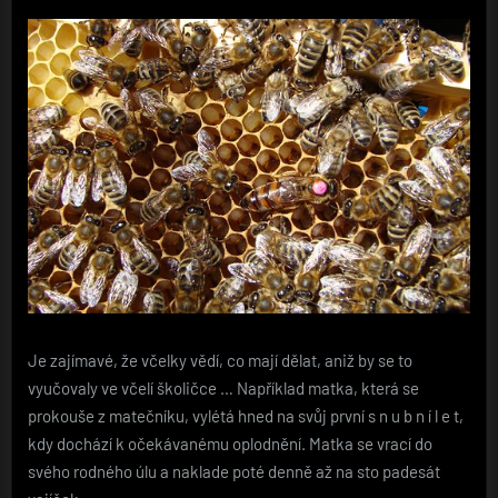
Je zajímavé, že včelky vědí, co mají dělat, aniž by se to
vyučovaly ve včelí školičce … Například matka, která se
prokouše z matečníku, vylétá hned na svůj první s n u b n í l e t,
kdy dochází k očekávanému oplodnění. Matka se vrací do
svého rodného úlu a naklade poté denně až na sto padesát