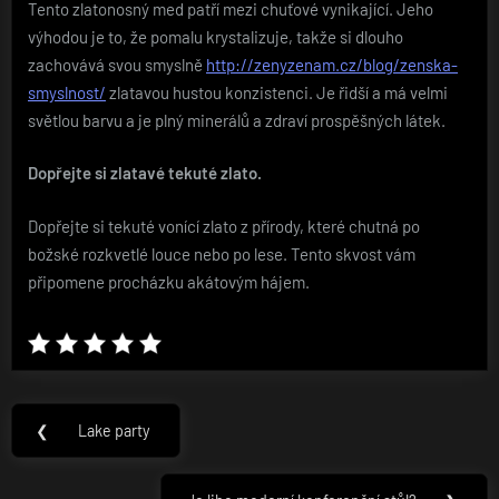
Tento zlatonosný med patří mezi chuťové vynikající. Jeho
výhodou je to, že pomalu krystalizuje, takže si dlouho
zachovává svou smyslně
http://zenyzenam.cz/blog/zenska-
smyslnost/
zlatavou hustou konzistenci. Je řidší a má velmi
světlou barvu a je plný minerálů a zdraví prospěšných látek.
Dopřejte si zlatavé tekuté zlato.
Dopřejte si tekuté vonící zlato z přírody, které chutná po
božské rozkvetlé louce nebo po lese. Tento skvost vám
připomene procházku akátovým hájem.
Navigace
❮
Lake party
Previous
pro
Post: