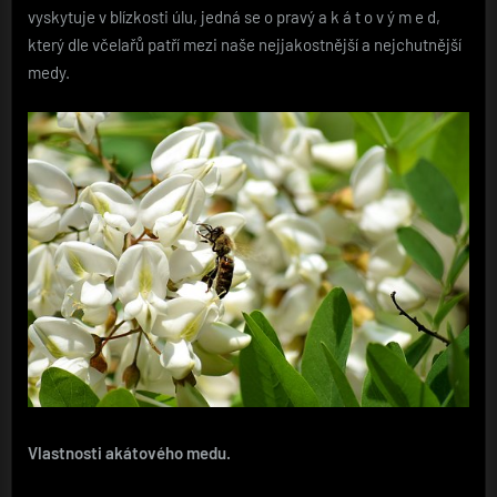
vyskytuje v blízkosti úlu, jedná se o pravý a k á t o v ý m e d,
který dle včelařů patří mezi naše nejjakostnější a nejchutnější
medy.
Vlastnosti akátového medu.