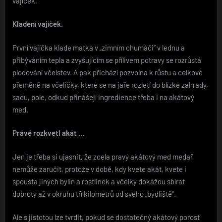
vajíček.
Kladení vajíček.
První vajíčka klade matka v „zimním chumáči“ v lednu a
přibýváním tepla a zvyšujícím se přílivem potravy se rozrůstá
plodování včelstev. A pak přichází pozvolna k růstu a celkové
přeměně na včeličky, které se na jaře rozletí do blízké zahrady,
sadu, pole, odkud přinášejí ingredience třeba i na akátový
med.
Právě rozkvetl akát …
Jen je třeba si ujasnit, že zcela pravý akátový med medař
nemůže zaručit, protože v době, kdy kvete akát, kvete i
spousta jiných bylin a rostlinek a včelky dokážou sbírat
dobroty až v okruhu tří kilometrů od svého „bydliště“.
Ale s jistotou lze tvrdit, pokud se dostatečný akátový porost