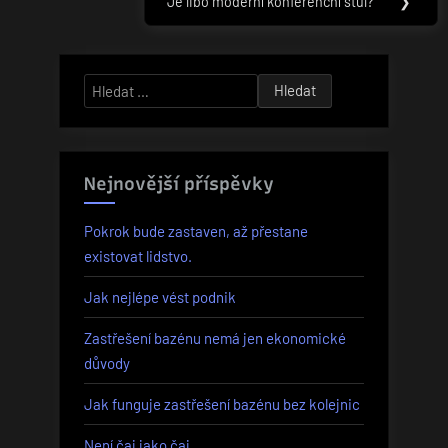
příspěvek
Je libo moderní konferenční stůl?
❯
Next
Post:
Vyhledávání
Nejnovější příspěvky
Pokrok bude zastaven, až přestane
existovat lidstvo.
Jak nejlépe vést podnik
Zastřešení bazénu nemá jen ekonomické
důvody
Jak funguje zastřešení bazénu bez kolejnic
Není čaj jako čaj