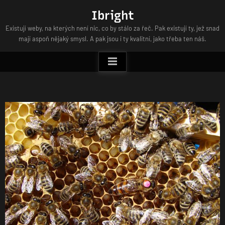
Skip
Ibright
to
Existují weby, na kterých není nic, co by stálo za řeč. Pak existují ty, jež snad
content
mají aspoň nějaký smysl. A pak jsou i ty kvalitní, jako třeba ten náš.