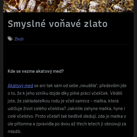
Smyslné voňavé zlato
Zboží
Kde se vezme akátový med?
Akátový med
se ani tak sám od sebe „neudělá“, především jde
o to, že k jeho vzniku dojde díky pilné práci včeliček. Věděli
jste, že zakladatelkou rodu je včelí samice – matka, která
udržuje život celého včelstva? Jakmile zahyne matka, hyne i
celé včelstvo. Proto včelaři tak bedlivě sledují, zda je matka v
úle přítomna a zpravidla po dvou až třech letech ji obnovují za
mladší.