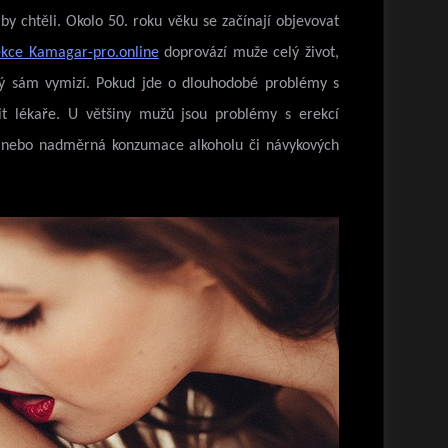
 by chtěli. Okolo 50. roku věku se začínají objevovat
kce Kamagar-pro.online
doprovází muže celý život,
rý sám vymizí. Pokud jde o dlouhodobé problémy s
vit lékaře. U většiny mužů jsou problémy s erekcí
a nebo nadměrná konzumace alkoholu či návykových