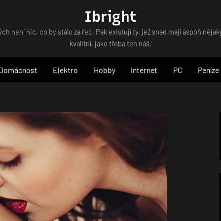
Ibright
ých není nic, co by stálo za řeč. Pak existují ty, jež snad mají aspoň nějaký
kvalitní, jako třeba ten náš.
Domácnost
Elektro
Hobby
Internet
PC
Peníze