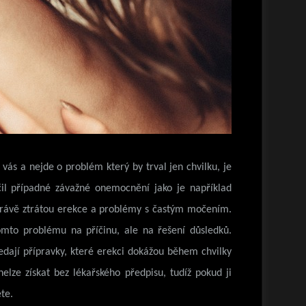
 vás a nejde o problém který by trval jen chvilku, je
čil případné závažné onemocnění jako je například
 právě ztrátou erekce a problémy s častým močením.
mto problému na příčinu, ale na řešení důsledků.
ledají přípravky, které erekci dokážou během chvilky
elze získat bez lékařského předpisu, tudíž pokud ji
te.