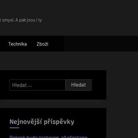
 smysl. A pak jsou i ty
Technika
Zboží
Vyhledávání
Nejnovější příspěvky
Pokrok bude zastaven, až přestane