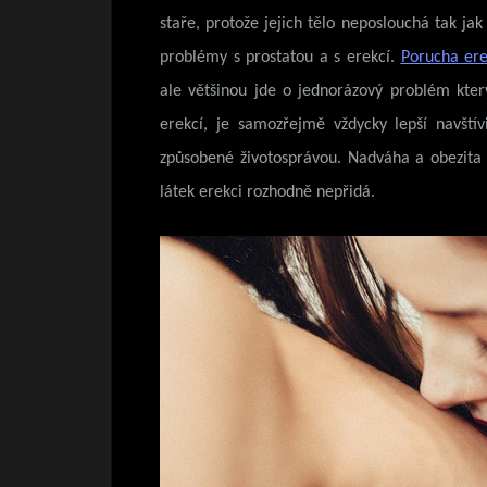
staře, protože jejich tělo neposlouchá tak jak
problémy s prostatou a s erekcí.
Porucha ere
ale většinou jde o jednorázový problém kte
erekcí, je samozřejmě vždycky lepší navští
způsobené životosprávou. Nadváha a obezit
látek erekci rozhodně nepřidá.