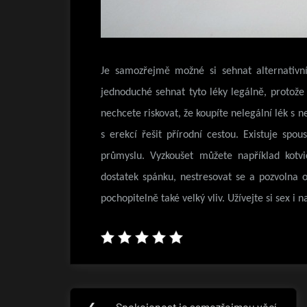
Je samozřejmě možné si sehnat alternativn
jednoduché sehnat tyto léky legálně, protože
nechcete riskovat, že koupíte nelegální lék s 
s erekcí řešit přírodní cestou. Existuje spo
průmyslu. Vyzkoušet můžete například kotv
dostatek spánku, nestresovat se a pozvolna o
pochopitelně také velký vliv. Užívejte si sex i n
Navigace
❮
Spokojenost je samozřejmou věcí