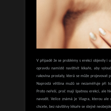
V případě že se problémy s erekcí objevily i u
opravdu namístě navštívit lékaře, aby vylou
rakovina prostaty, která se může projevovat
Naprostá většina mužů se nezaměřuje při to
Proto neřeší, proč mají špatnou erekci, ale h
navodit. Velice známá je Viagra, kterou ale n
chcete, bez návštěvy lékaře se stejně neobejde