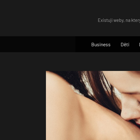
Skip
to
Existují weby, na kter
content
Business
Děti