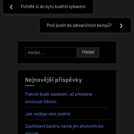
Navigace
❮
Pořiďte si do bytu kvalitní vybavení
Previous
pro
Post:
příspěvek
Proč jezdit do zahraničních kempů?
❯
Next
Post:
Vyhledávání
Nejnovější příspěvky
Pokrok bude zastaven, až přestane
existovat lidstvo.
Jak nejlépe vést podnik
Zastřešení bazénu nemá jen ekonomické
důvody