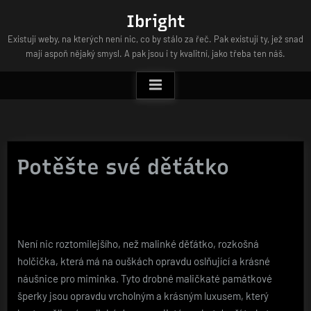
Skip
Ibright
to
Existují weby, na kterých není nic, co by stálo za řeč. Pak existují ty, jež snad
content
mají aspoň nějaký smysl. A pak jsou i ty kvalitní, jako třeba ten náš.
Potěšte své děťátko
Není nic roztomilejšího, než malinké děťátko, rozkošná
holčička, která má na ouškách opravdu oslňující a krásné
náušnice pro miminka
. Tyto drobné maličkaté památkové
šperky jsou opravdu vrcholným a krásným luxusem, který