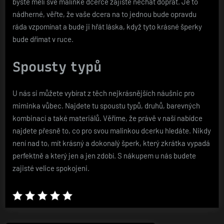
byste měli své malinké dcerce zajisté nechat dopřát. Je to
nádherné, věřte, že vaše dcera na to jednou bude opravdu
ráda vzpomínat a bude ji hřát láska, když tyto krásné šperky
bude dřímat v ruce.
Spousty typů
U nás si můžete vybírat z těch nejkrásnějších náušnic pro
miminka vůbec. Najdete tu spoustu typů, druhů, barevných
kombinací a také materiálů. Věříme, že právě v naší nabídce
najdete přesně to, co pro svou malinkou dcerku hledáte. Nikdy
není nad to, mít krásný a dokonalý šperk, který zkrátka vypadá
perfektně a který jen a jen zdobí. S nákupem u nás budete
zajisté velice spokojeni.