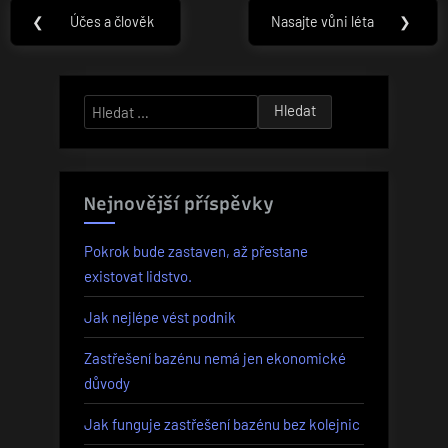
Navigace
❮
Účes a člověk
Nasajte vůni léta
❯
Previous
Next
pro
Post:
Post:
příspěvek
Vyhledávání
Nejnovější příspěvky
Pokrok bude zastaven, až přestane
existovat lidstvo.
Jak nejlépe vést podnik
Zastřešení bazénu nemá jen ekonomické
důvody
Jak funguje zastřešení bazénu bez kolejnic