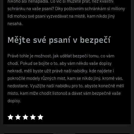
nikoho asi nenapadla. Co víc si můžete přát, než kvalitní
schránku na vaše psaní? Díky
poštovním schránkám
si miliony
lidí mohou své psaní vyzvedávat na místě, kam nikdo jiný
nesahá.
Mějte své psaní v bezpečí
Právě tohle je možnost, jak udělat bezpečí tomu, co vám
chodí. Pokud se bojíte o to, aby vám někdo vaše dopisy
nekradl, měli byste užít právě naší nabídky, kde najdete i
pokročilé modely různých míst, kam se nikdo jiný, kromě vás,
nedostane. Využijte naši nabídku pro to, abyste konečně měli
místo, kam mlže chodit listonoš a dávat vám bezpečně vaše
dopisy.