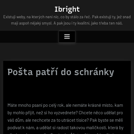
Skip
Ibright
to
Existují weby, na kterých není nic, co by stálo za řeč. Pak existují ty, jež snad
content
mají aspoň nějaký smysl. A pak jsou i ty kvalitní, jako třeba ten náš.
Pošta patří do schránky
Máte mnoho psaní po celý rok, ale nemáte krásné místo, kam
by mohlo přijít, než si ho vyzvednete? Chcete něco udělat pro
váš dům, ale nechcete za to utrácet tisíce? Pak byste se měli
podívat k nám, a udělat si radost takovou maličkostí, která by