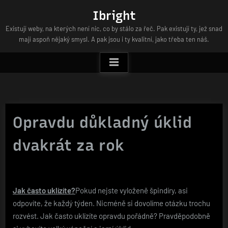
Skip
Ibright
to
Existují weby, na kterých není nic, co by stálo za řeč. Pak existují ty, jež snad
content
mají aspoň nějaký smysl. A pak jsou i ty kvalitní, jako třeba ten náš.
Opravdu důkladný úklid
dvakrát za rok
Jak často uklízíte?
Pokud nejste vyloženě špindíry, asi
odpovíte, že každý týden. Nicméně si dovolíme otázku trochu
rozvést. Jak často uklízíte opravdu pořádně? Pravděpodobně