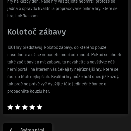
hry na každý den. Naše hry vás zajisté neomrzí, protože se
jedná o opravdu kvalitní a propracované online hry, které se
hrají takřka sami.
Kolotoč zábavy
1001 hry představují kolotoč zábavy, do kterého pouze
nasednete a už se nebudete moci odtrhnout. Pokud se chcete
také začít bavit a mít zábavu, ta neváhejte a navštivte náš
herní portál, na kterém vás čekají ty nejrůznější hry, které se
řadí do těch nejlepších. Kvalitní hry může hrát dnes již každý,
tak proč ne právě vy? Využijte této jedinečné šance a
propadněte kouzlu her.
Navigace
❮
Sněte s námi