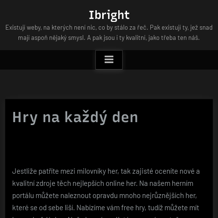
Skip
Ibright
to
Existují weby, na kterých není nic, co by stálo za řeč. Pak existují ty, jež snad
content
mají aspoň nějaký smysl. A pak jsou i ty kvalitní, jako třeba ten náš.
Hry na každý den
Jestliže patříte mezi milovníky her, tak zajisté oceníte nové a
kvalitní zdroje těch nejlepších online her. Na našem herním
portálu můžete naleznout opravdu mnoho nejrůznějších her,
které se od sebe liší. Nabízíme vám
free hry
, tudíž můžete mít