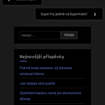
Previous
pro
Post:
příspěvek
Super hry jedině na Superhrách!
❯
Next
Post:
Vyhledávání
Nejnovější příspěvky
Pokrok bude zastaven, až přestane
existovat lidstvo.
Jak nejlépe vést podnik
Zastřešení bazénu nemá jen ekonomické
důvody