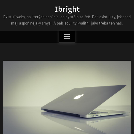
Skip
Ibright
to
Existují weby, na kterých není nic, co by stálo za řeč. Pak existují ty, jež snad
content
mají aspoň nějaký smysl. A pak jsou i ty kvalitní, jako třeba ten náš.