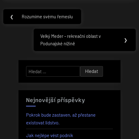
Navigace
❮
Rozumíme svému řemeslu
Previous
pro
Post:
příspěvek
Velký Meder – rekreační oblast v
Next
❯
Podunajské nížině
Post:
Vyhledávání
Nejnovější příspěvky
Pokrok bude zastaven, až přestane
existovat lidstvo.
Jak nejlépe vést podnik