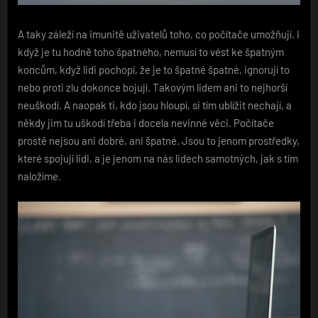
A taky záleží na imunitě uživatelů toho, co počítače umožňují. I
když je tu hodně toho špatného, nemusí to vést ke špatným
koncům, když lidi pochopí, že je to špatné špatné, ignorují to
nebo proti zlu dokonce bojují. Takovým lidem ani to nejhorší
neuškodí. A naopak ti, kdo jsou hloupí, si tím ublížit nechají, a
někdy jim tu uškodí třeba i docela nevinné věci.
Počítače
prostě nejsou ani dobré, ani špatné. Jsou to jenom prostředky,
které spojují lidi, a je jenom na nás lidech samotných, jak s tím
naložíme.