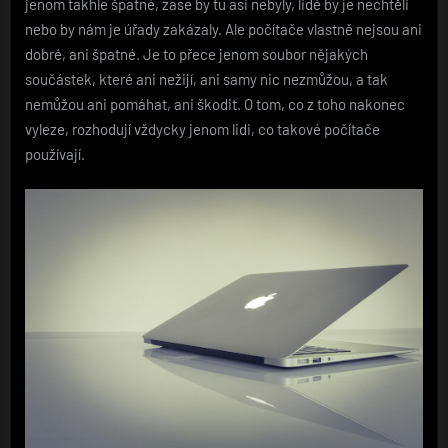
jenom takhle špatné, zase by tu asi nebyly, lidé by je nechtěli
nebo by nám je úřady zakázaly.
Ale počítače vlastně nejsou ani
dobré, ani špatné. Je to přece jenom soubor nějakých
součástek, které ani nežijí, ani samy nic nezmůžou, a tak
nemůžou ani pomáhat, ani škodit. O tom, co z toho nakonec
vyleze, rozhodují vždycky jenom lidi, co takové počítače
používají.