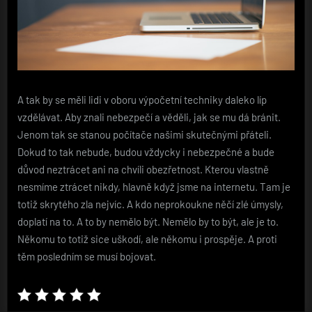
A tak by se měli lidi v oboru výpočetní techniky daleko líp
vzdělávat. Aby znali nebezpečí a věděli, jak se mu dá bránit.
Jenom tak se stanou počítače našimi skutečnými přáteli.
Dokud to tak nebude, budou vždycky i nebezpečné a bude
důvod neztrácet ani na chvíli obezřetnost. Kterou vlastně
nesmíme ztrácet nikdy, hlavně když jsme na internetu. Tam je
totiž skrytého zla nejvíc. A kdo neprokoukne něčí zlé úmysly,
doplatí na to. A to by nemělo být. Nemělo by to být, ale je to.
Někomu to totiž sice uškodí, ale někomu i prospěje. A proti
těm posledním se musí bojovat.