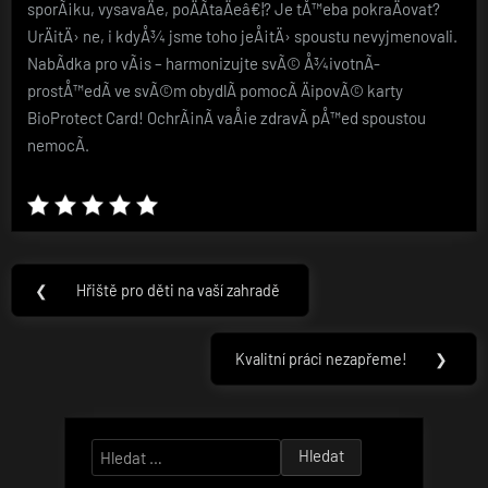
sporÃ¡ku, vysavaÄe, poÄÃ­taÄeâ€¦? Je tÅ™eba pokraÄovat?
UrÄitÄ› ne, i kdyÅ¾ jsme toho jeÅ¡tÄ› spoustu nevyjmenovali.
NabÃ­dka pro vÃ¡s – harmonizujte svÃ© Å¾ivotnÃ­
prostÅ™edÃ­ ve svÃ©m obydlÃ­ pomocÃ­ ÄipovÃ© karty
BioProtect Card! OchrÃ¡nÃ­ vaÅ¡e zdravÃ­ pÅ™ed spoustou
nemocÃ­.
Navigace
❮
Hřiště pro děti na vaší zahradě
Previous
pro
Post:
příspěvek
Kvalitní práci nezapřeme!
❯
Next
Post:
Vyhledávání