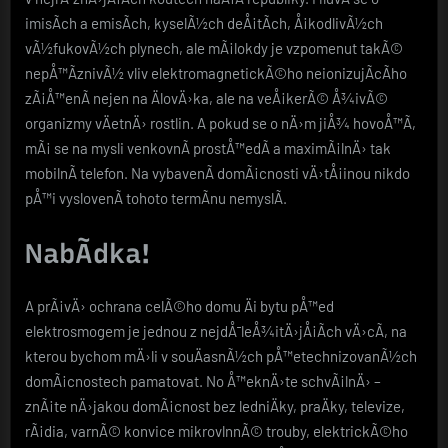
imisÃ­ch a emisÃ­ch, kyselÃ½ch deÅ¡tÃ­ch, Å¡kodlivÃ½ch
vÃ½fukovÃ½ch plynech, ale mÃ¡lokdy je vzpomenut takÃ©
nepÅ™Ã­znivÃ½ vliv elektromagnetickÃ©ho neionizujÃ­cÃ­ho
zÃ¡Å™enÃ­ nejen na ÄlovÄ›ka, ale na veÅ¡kerÃ© Å¾ivÃ©
organizmy vÄetnÄ› rostlin. A pokud se o nÄ›m jiÅ¾ hovoÅ™Ã­,
mÃ¡ se na mysli venkovnÃ­ prostÅ™edÃ­ a maximÃ¡lnÄ› tak
mobilnÃ­ telefon. Na vybavenÃ­ domÃ¡cnosti vÄ›tÅ¡inou nikdo
pÅ™i vyslovenÃ­ tohoto termÃ­nu nemyslÃ­.
NabÃ­dka!
A prÃ¡vÄ›
ochrana celÃ©ho domu Äi bytu pÅ™ed
elektrosmogem
je jednou z nejdÅ¯leÅ¾itÄ›jÅ¡Ã­ch vÄ›cÃ­, na
kterou bychom mÄ›li v souÄasnÃ½ch pÅ™etechnizovanÃ½ch
domÃ¡cnostech pamatovat. No Å™eknÄ›te schvÃ¡lnÄ› –
znÃ¡te nÄ›jakou domÃ¡cnost bez ledniÄky, praÄky, televize,
rÃ¡dia, varnÃ© konvice mikrovlnnÃ© trouby, elektrickÃ©ho