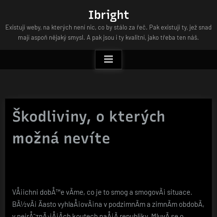
Skip
Ibright
to
Existují weby, na kterých není nic, co by stálo za řeč. Pak existují ty, jež snad
content
mají aspoň nějaký smysl. A pak jsou i ty kvalitní, jako třeba ten náš.
Škodliviny, o kterých
možná nevíte
VÅ¡ichni dobÅ™e vÃ­me, co je to smog a smogovÃ¡ situace.
BÃ½vÃ¡ Äasto vyhlaÅ¡ovÃ¡na v podzimnÃ­m a zimnÃ­m obdobÃ­,
v nejrÅ¯znÄ›jÅ¡Ã­ch koutech naÅ¡Ã­ republiky. MluvÃ­ se o