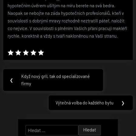
hypotečním úvěrem ušitým na míru berete na svá bedra.
Naopak se nebojte na záda hypotečních profesionálů, kteří v
souvislosti s dobrými mravy rozhodně neztratili páteř, naložit
co nejvíce. V souvislosti s plněním Vašich přání pracují makléři
rychle, korektně a vždy s tváří nakloněnou na Vaši stranu.
Navigace
Když nový gril, tak od specializované
Previous
❮
pro
firmy
Post:
příspěvek
Výtečná volba do každého bytu
❯
Next
Post:
Vyhledávání