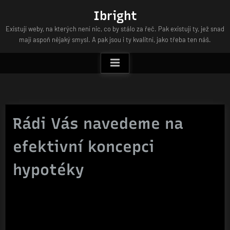
Skip
Ibright
to
Existují weby, na kterých není nic, co by stálo za řeč. Pak existují ty, jež snad
content
mají aspoň nějaký smysl. A pak jsou i ty kvalitní, jako třeba ten náš.
Rádi Vás navedeme na
efektivní koncepci
hypotéky